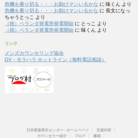
危機を乗り切る・・・お助けマンいるかな
に
味くん
より
危機を乗り切る・・・お助けマンいるかな
に
長文になっ
ちゃうとっこ
より
（祝）ベランダ発電所発電開始
に
とっこ
より
（祝）ベランダ発電所発電開始
に
味くん
より
リンク
メンズカウンセリング協会
DV・モラハラ ホットライン（無料電話相談）
日本家族再生センター - ホームページ
支援内容
カウンセラー紹介
ブログ
書籍