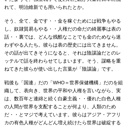
れて、明治維新でも用いられたとか。
そう、全て、金です・・金を稼ぐためには戦争もやる
し、奴隷貿易もやる・・人権だの命だの綺麗事は表の
話・・裏では、どんな残酷なことでも金のためなら迷
わずやる人たち。彼らは表の歴史には出てきません。
その話が出てきそうになると、それは陰謀論だとのレ
ッテルで話を終わらせてしまいます。そう、謀略を重
ねてきた彼らが使い出した言葉が「陰謀論」です。
戦後も「国連」だの「WHO＝世界保健機構」だのを組
織して、表向き、世界の平和や人権を言いながら、実
は、数百年と連綿と続く白豪主義・・優れた白色人種
の人間が世界を支配することが何より、人類のため
だ・・とマジで考えています。彼らはアジア・アフリ
カの有色人種がどんどん増え続けたら世界は破綻する