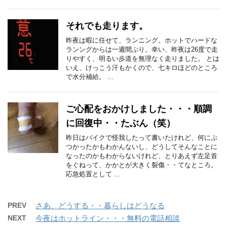
それでも走ります。
昨夜は暇に任せて、ランニング。ホットでハードな
ランングからは一週間ぶり。幸い、昨夜は26度で走
りやすく、明るい歩道を無理なく走りました。 とは
いえ、けっこう汗もかくので、七キロほどのところ
で水分補給。 ...
ご心配をおかけしました・・・順調
に回復中・・たぶん（笑）
昨日はバイクで怪我したって書いたけれど、何にぶ
つかったかもわかんないし、どうしてそんなことに
なったのかもわからないけれど、とりあえず左足首
をぐねって、かかとが大きく裂傷・・てなところ。
応急処置として ...
PREV
さあ、どうする・・暮らしはどうなる
NEXT
今夜はホットライン・・・無料の電話相談