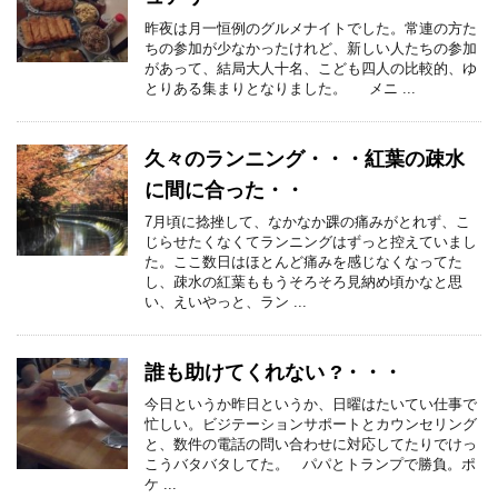
昨夜は月一恒例のグルメナイトでした。常連の方た
ちの参加が少なかったけれど、新しい人たちの参加
があって、結局大人十名、こども四人の比較的、ゆ
とりある集まりとなりました。 メニ ...
久々のランニング・・・紅葉の疎水
に間に合った・・
7月頃に捻挫して、なかなか踝の痛みがとれず、こ
じらせたくなくてランニングはずっと控えていまし
た。ここ数日はほとんど痛みを感じなくなってた
し、疎水の紅葉ももうそろそろ見納め頃かなと思
い、えいやっと、ラン ...
誰も助けてくれない ?・・・
今日というか昨日というか、日曜はたいてい仕事で
忙しい。ビジテーションサポートとカウンセリング
と、数件の電話の問い合わせに対応してたりでけっ
こうバタバタしてた。 パパとトランプで勝負。ポ
ケ ...