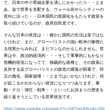
て、日本の中小零細企業を潰しにかかったり・・とま
あ、金で世界を支配する、ウォール街やらシティーの
意向に沿った・・日本国民の貧困化をもたらす政策を
取り続けているのが、政府自民党です。
そんな日本の状況は・・確かに国民の生活は楽ではな
いけれど、まだ、グローバリストの強い欧米の惨憺た
る現実からみれば、まだマシなのかもしれません。世
界は今、政治的経済的・・・そして軍事的にもかなり
危機的状況になってて、独裁的な政権と、その政策に
反対する反グローバリストの政党の躍進が顕著で、対
立の激化、国家崩壊・・とまではいかないけれど、何
が起こるかわからない状況になりつつあります。暴
動・テロ・弾圧・戦争・・といったお決まりの歴史を
繰り返そうとしている世界状況です。
https://www.youtube.com/watch?v=04j7mo3j9vs&t=20s