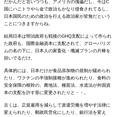
だかんだと言いつつも、アメリカの傀儡だし、今はC
国にハニトラやら金で政治もかなり侵食されてるし、
日本国民のための政治を行える政治家が皆無だという
ことにつきますからね。
結局日本は明治政府も戦後のGHQ支配によって作られ
た政府も、国際金融資本に支配されて、グローバリズ
ムの名の下に、日本人の家畜化・殲滅プランの片棒を
担いでるだけ。
具体的には、日本だけが食品添加物の規制が緩められ
たり、ワクチンの半強制接種が進められたり、食料の
安全保障の根幹の、農地法、種苗法、水道法が外国資
本の支配を許す形に変更されたりと・・。
古くは、正規雇用を減らして派遣労働を増やす法律に
変えられたり、郵政民営化にしたり、銀行法を変え