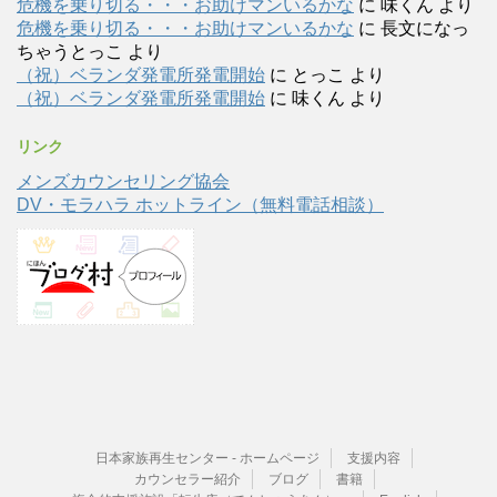
危機を乗り切る・・・お助けマンいるかな
に
味くん
より
危機を乗り切る・・・お助けマンいるかな
に
長文になっ
ちゃうとっこ
より
（祝）ベランダ発電所発電開始
に
とっこ
より
（祝）ベランダ発電所発電開始
に
味くん
より
リンク
メンズカウンセリング協会
DV・モラハラ ホットライン（無料電話相談）
日本家族再生センター - ホームページ
支援内容
カウンセラー紹介
ブログ
書籍