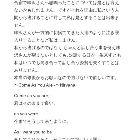
合宿で味沢さんへ怒鳴ったことについては是とは言え
ないかもしれません。ですがそれを理由に私という人
間から逃げることに対して私は是とすることは出来ま
せん。
味沢さんが一方的に切捨ててきた人達のように泣き寝
入りすることなど私はしません。
私から逃げるのではなく ちゃんと話し合う事を例え味
沢さんが望まないとしても､対話する日が一生来ずとも
私はいつでも向き合って話し合う姿勢を失くすことは
ありません。
本当の修復からお願いなので逃げないで欲しいです。
〜Come As You Are -〜Nirvana
Come as you are,
君はそのままで良い。
as you were
今までそうして来たように。
As I want you to be
そしてこれからも、そうでいて欲しいと願う。