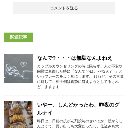
関連記事
なんで?・・・は無駄なんよねえ
カップルカウンセリングの時に限らず、人が不安や
困難に直面した時に「なんで○○は、××なん? 」と
いうフレーズをよく耳にします。 けれど、その言葉
に対して、相手側は真摯に答えようとしてるけれ
ど、ますます ...
いやー、しんどかったわ、昨夜のグ
ルナイ
昨日は二日前の抗がん剤投与のせいでか、朝からし
んどくて、買い出しも大変だったし、仕込みも大