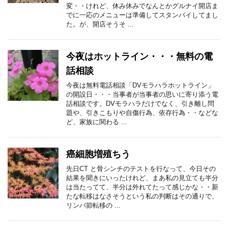
変・・けれど、休み休みでなんとかグルナイ開店ま
でに一応のメニューは準備してスタンバイしてまし
た。が、開店そうそ ...
今夜はホットライン・・・無料の電
話相談
今夜は無料電話相談「DVモラハラホットライン」
の開設日・・・当事者が当事者の思いに寄り添う電
話相談です。DVモラハラだけでなく、引き離し問
題や、引きこもりや自傷行為、依存行為・・などな
ど、家族に関わる ...
癌細胞増殖ちう
先日CT と骨シンチのテストを行なって、今日その
結果を聞きにいったけれど、まあ私の見立ても半分
は当たってて、半分は外れてたって感じかな・・新
たな転移はなさそうという私の判断はその通りで、
リンパ節転移の ...