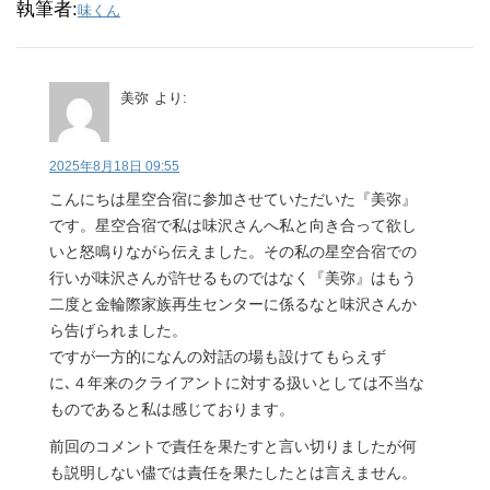
執筆者:
味くん
美弥
より:
2025年8月18日 09:55
こんにちは星空合宿に参加させていただいた『美弥』
です。星空合宿で私は味沢さんへ私と向き合って欲し
いと怒鳴りながら伝えました。その私の星空合宿での
行いが味沢さんが許せるものではなく『美弥』はもう
二度と金輪際家族再生センターに係るなと味沢さんか
ら告げられました。
ですが一方的になんの対話の場も設けてもらえず
に､４年来のクライアントに対する扱いとしては不当な
ものであると私は感じております。
前回のコメントで責任を果たすと言い切りましたが何
も説明しない儘では責任を果たしたとは言えません。