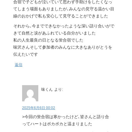
合宿で子どもが泣いていて思わず手助けをしたくなっ
てしまう場面もありましたが､みんなの見守る温かい目
線のおかげで私も安心して見守ることができました
それから､今までできなかったような深い語り合いがで
きて自然と涙があふれている自分がいました
私の人生最良の日となる蛍合宿でした
味沢さんそして参加者のみんなに大きなありがとうを
伝えたいです
返信
味くん
より:
2025年6月6日 00:02
>今回の蛍合宿は寒かったけど､皆さんと語り合
ってハートはポカポカと温まりました