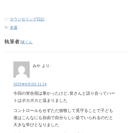
-
カウンセリング日記
-
支援
執筆者:
味くん
みや
より:
2025年6月3日 21:14
今回の蛍合宿は寒かったけど､皆さんと語り合ってハー
トはポカポカと温まりました
コントロールもせずただ放牧して見守ることで子ども
達はこんなにも自由で自分らしい姿でいられるのだと
大きな学びとなりました