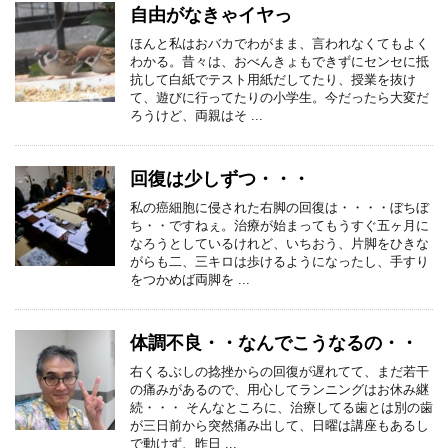
自由がなきゃイヤっ
ほんと私はおバカでわがまま、言われなくてもよく
わかる。昔々は、おべんきょもできずにセンセに抵
抗して白紙でテスト用紙だしてたり、授業を抜け
て、遊びに行ってたりの小学生。今だったら大変だ
ろうけど、両親はそ ...
回復は少しずつ・・・
私の癌細胞に侵された右脚の回復は・・・・ぼちぼ
ち・・ですねぇ。治療が始まってもうすぐ五ヶ月に
なろうとしているけれど、いちおう、片脚をひきな
がらも二、三キロは歩けるようになったし、手すり
をつかめば両脚を ...
体調不良・・なんでこうなるの・・
右くるぶしの捻挫からの回復が遅れてて、まだ若干
の痛みがあるので、用心してランニングはお休み継
続・・・ そんなところに、治療してる歯とは別の歯
が三日前から突然痛み出して、日曜は講座もあるし
で動けず、昨日 ...