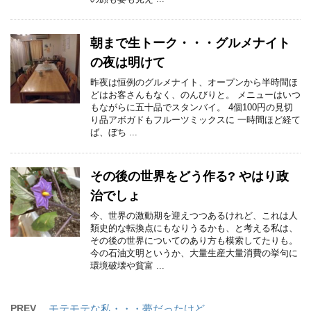
朝まで生トーク・・・グルメナイト
の夜は明けて
昨夜は恒例のグルメナイト、オープンから半時間ほ
どはお客さんもなく、のんびりと。 メニューはいつ
もながらに五十品でスタンバイ。 4個100円の見切
り品アボガドもフルーツミックスに 一時間ほど経て
ば、ぼち ...
その後の世界をどう作る? やはり政
治でしょ
今、世界の激動期を迎えつつあるけれど、これは人
類史的な転換点にもなりうるかも、と考える私は、
その後の世界についてのあり方も模索してたりも。
今の石油文明というか、大量生産大量消費の挙句に
環境破壊や貧富 ...
PREV
モテモテな私・・・夢だったけど