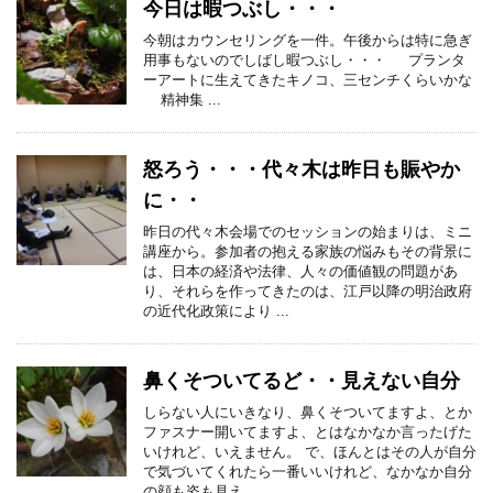
今日は暇つぶし・・・
今朝はカウンセリングを一件。午後からは特に急ぎ
用事もないのでしばし暇つぶし・・・ プランタ
ーアートに生えてきたキノコ、三センチくらいかな
精神集 ...
怒ろう・・・代々木は昨日も賑やか
に・・
昨日の代々木会場でのセッションの始まりは、ミニ
講座から。参加者の抱える家族の悩みもその背景に
は、日本の経済や法律、人々の価値観の問題があ
り、それらを作ってきたのは、江戸以降の明治政府
の近代化政策により ...
鼻くそついてるど・・見えない自分
しらない人にいきなり、鼻くそついてますよ、とか
ファスナー開いてますよ、とはなかなか言ったげた
いけれど、いえません。 で、ほんとはその人が自分
で気づいてくれたら一番いいけれど、なかなか自分
の顔も姿も見え ...