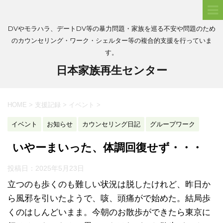
DVやモラハラ、デートDV等の暴力問題・家族を巡る不安や問題のため
のカウンセリング・ワーク・シェルター等の複合的支援を行っていま
す。
日本家族再生センター
HOME
>
支援記録
>
イベント
>
イベント
お知らせ
カウンセリング日記
グループワーク
いやーまいった、体調回復せず・・・
投稿日：
2025年5月23日
立つのも歩くのも難しい状況は脱したけれど、昨日か
ら風邪を引いたようで、咳、頭痛がで始めた。結局歩
くのはしんどいまま。今朝のお散歩ができたら東京に