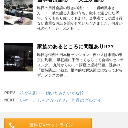
昨日の男性会議の続きの話・・・・岩崎風水さ
ん・・・彼の語る人生のうち、獄中で過ごした15
年、辛くもあり厳しくもあり、当事者でしか語り得
ない貴重なお話を聞かせていただきました。何度か
死のうとしたけれど死 ...
家族のあるところに問題あり!!??
昨日は恒例の日本橋セッション。夜バスは未明の東
京に到着。 早朝組に手伝ってもらって会場のセッテ
ィング。 九時からのミニ講座は虐待問題。既存の
「虐待防止」法は、根本的な解決策にはなっておら
ず、メンズの視 ...
PREV
抗がん剤・・効いたみたいかな!?
NEXT
いやー、しんどかったわ、昨夜のグルナイ
無料 DVホットライン