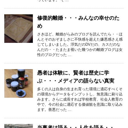
修復的離婚・・・みんなの幸せのた
め
さきほど、離婚がらみのブログを読んでたら・・ほ
んとそのおぞましさに不快感を超えた嫌悪感さえ感
じてしまいました。浮気だのDVだの、カスだのな
んだの・・たまたま覗いた幾つかの離婚ブログは女
性のブログだった ...
愚者は体験に、賢者は歴史に学
ぶ・・・メディアの語らない真実
多くの人は自身の生まれ育った環境に適応すべくそ
の環境からデータをインプットし、無意識に刷り込
みます。さらに成長すれば学校教育、社会人教育の
中で、今の社会に適応する価値観を意識に取り込み
ます。善悪だった ...
当事者は語る・・人生を語る・・