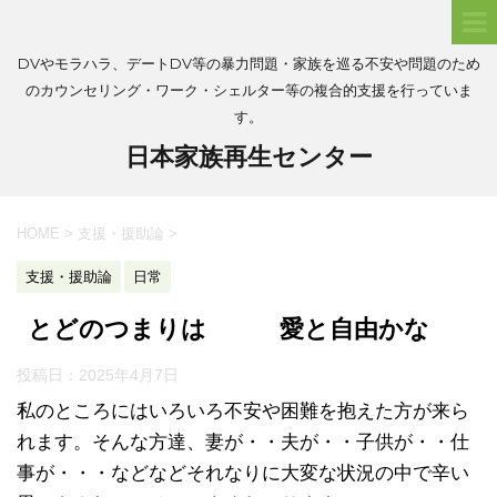
DVやモラハラ、デートDV等の暴力問題・家族を巡る不安や問題のため
のカウンセリング・ワーク・シェルター等の複合的支援を行っていま
す。
日本家族再生センター
HOME
>
支援・援助論
>
支援・援助論
日常
とどのつまりは 愛と自由かな
投稿日：
2025年4月7日
私のところにはいろいろ不安や困難を抱えた方が来ら
れます。そんな方達、妻が・・夫が・・子供が・・仕
事が・・・などなどそれなりに大変な状況の中で辛い