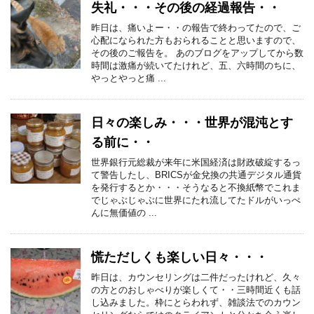
失礼・・・その後の経過報告・・
昨日は、痛いよー・・の報告で終わってたので、ご
心配になられた方もおられることと思いますので、
その後のご報告を。 あのブログをアップしてから数
時間は激痛が続いてたけれど、五、六時間のちに、
やっとやっと痛 ...
日々の楽しみ・・・世界が混沌とす
る前に・・
世界銀行元総裁が来年に米国経済は財政破綻するっ
て警告したし、BRICSが金兌換の共通デジタル通貨
を発行するとか・・・そうなると不換紙幣でこれま
でじゃぶじゃぶに世界にたれ流してたドルがいっぺ
んに無価値の ...
慌ただしくも楽しい日々・・・
昨日は、カウンセリングは二件だったけれど、久々
の方とのおしゃべりが楽しくて・・三時間近くも話
し込みました。枠にとらわれず、雑談法でのカウン