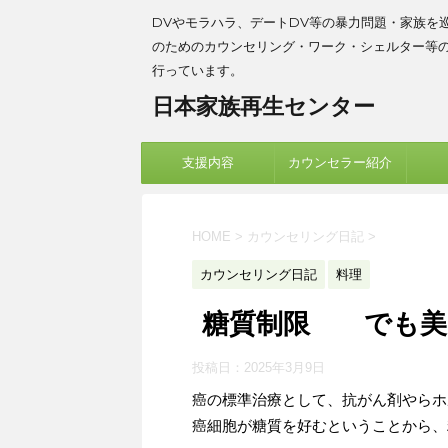
DVやモラハラ、デートDV等の暴力問題・家族を
のためのカウンセリング・ワーク・シェルター等
行っています。
日本家族再生センター
支援内容
カウンセラー紹介
HOME
>
カウンセリング日記
>
カウンセリング日記
料理
糖質制限 でも美
投稿日：
2025年3月9日
癌の標準治療として、抗がん剤やらホ
癌細胞が糖質を好むということから、