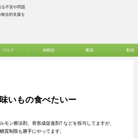
巡る不安や問題
の複合的支援を
ブログ
体験談
書籍
動画
味いもの食べたいー
ルモン療法剤、骨形成促進剤? などを投与してますが、
糖質制限も勝手にやってます。