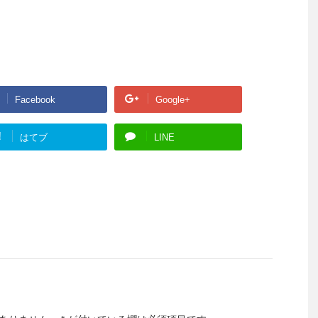
Facebook
Google+
!
はてブ
LINE