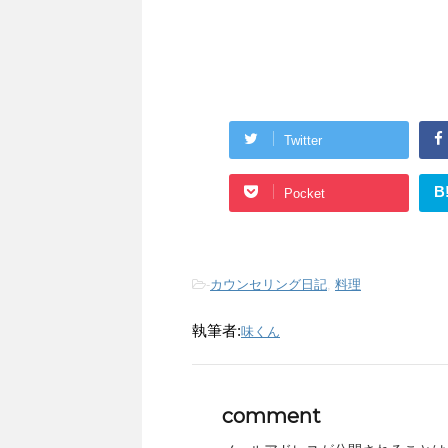
Twitter
B
Pocket
-
カウンセリング日記
,
料理
執筆者:
味くん
comment