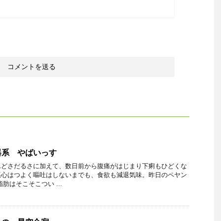
器系 やばいっす
んどさだるさに加えて、数日前から腹痛がはじまり下痢もひどくな
悪心はつよく嘔吐はしないまでも、食欲も減退気味。昨日のペヤン
肪はそこそこつい ...