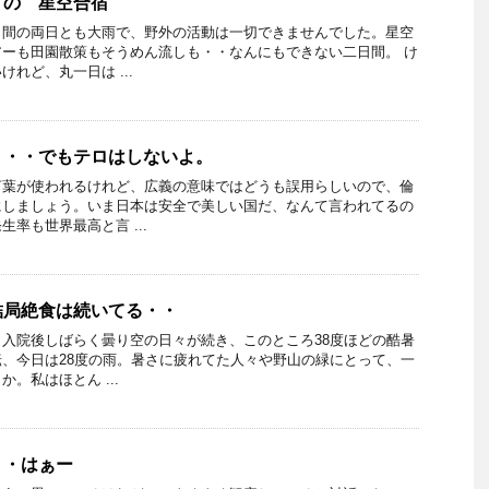
 の 星空合宿
日間の両日とも大雨で、野外の活動は一切できませんでした。星空
ーも田園散策もそうめん流しも・・なんにもできない二日間。 け
れど、丸一日は ...
・・・でもテロはしないよ。
言葉が使われるけれど、広義の意味ではどうも誤用らしいので、倫
にしましょう。いま日本は安全で美しい国だ、なんて言われてるの
率も世界最高と言 ...
結局絶食は続いてる・・
入院後しばらく曇り空の日々が続き、このところ38度ほどの酷暑
、今日は28度の雨。暑さに疲れてた人々や野山の緑にとって、一
。私はほとん ...
・・はぁー