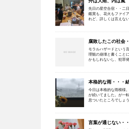
外は大雨、内は嵐
先日の星空合宿・・二
鑑賞も、花火もファイア
れど、詳しくは言えないけ
腐敗したこの社会
モラルハザードという
理観の崩壊と書くこと
かもしれないし、犯罪発生
本格的な雨・・・
今日は本格的な雨模様。
が続いてました。が一転
息ついたところでしょうか
言葉が通じない・