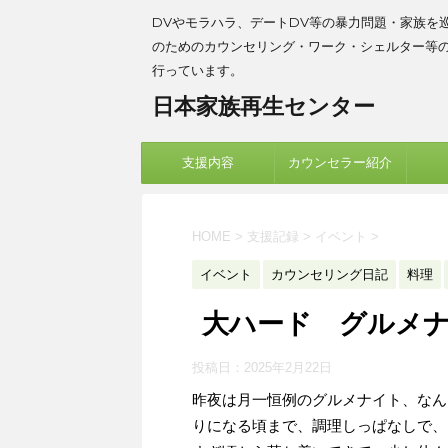
DVやモラハラ、デートDV等の暴力問題・家族を
のためのカウンセリング・ワーク・シェルター等
行っています。
日本家族再生センター
支援内容
カウンセラー紹介
HOME
>
支援記録
>
イベント
>
イベント
カウンセリング日記
料理
大ハード グルメ
投稿日：
2025年2月22日
昨夜は月一恒例のグルメナイト、なん
りになる頃まで、調理しっぱなしで、