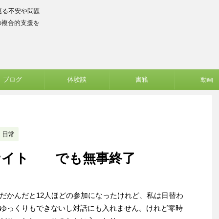
巡る不安や問題
の複合的支援を
ブログ
体験談
書籍
動画
日常
ナイト でも無事終了
だかんだと12人ほどの参加になったけれど、私は日替わ
ゆっくりもできないし対話にも入れません。けれど零時