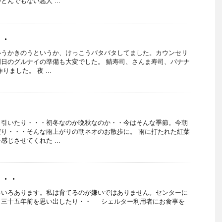
んでもない悪人 ...
・・
いうかきのうというか、けっこうバタバタしてました。カウンセリ
日のグルナイの準備も大変でした。 鯖寿司、さんま寿司、バナナ
ました。 夜 ...
り引いたり・・・初冬なのか晩秋なのか・・今はそんな季節。今朝
り・・・そんな雨上がりの朝ネオのお散歩に。 雨に打たれた紅葉
じさせてくれた ...
・・・
ろいろあります。私は育てるのが嫌いではありません。センターに
、三十五年前を思い出したり・・ シェルター利用者にお食事を