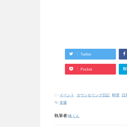
Twitter
B
Pocket
-
イベント
,
カウンセリング日記
,
料理
,
日
-
支援
執筆者:
味くん