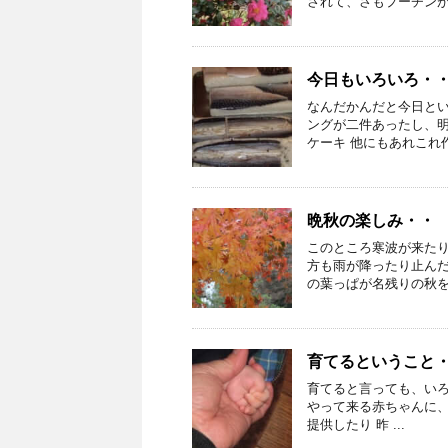
されて、さもプーチンがと
今日もいろいろ・
なんだかんだと今日と
ングが二件あったし、明
ケーキ 他にもあれこれ作り
晩秋の楽しみ・・
このところ寒波が来た
方も雨が降ったり止んだ
の葉っぱが名残りの秋を感
育てるということ
育てると言っても、い
やって来る赤ちゃんに
提供したり 昨 ...