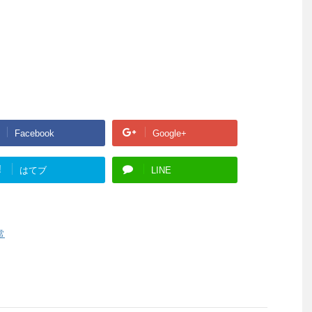
Facebook
Google+
!
はてブ
LINE
常