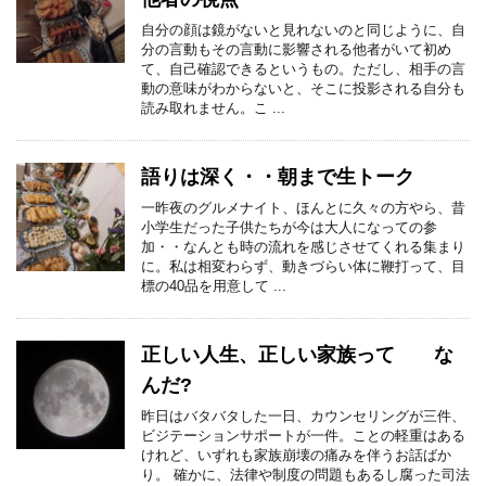
自分の顔は鏡がないと見れないのと同じように、自
分の言動もその言動に影響される他者がいて初め
て、自己確認できるというもの。ただし、相手の言
動の意味がわからないと、そこに投影される自分も
読み取れません。こ ...
語りは深く・・朝まで生トーク
一昨夜のグルメナイト、ほんとに久々の方やら、昔
小学生だった子供たちが今は大人になっての参
加・・なんとも時の流れを感じさせてくれる集まり
に。私は相変わらず、動きづらい体に鞭打って、目
標の40品を用意して ...
正しい人生、正しい家族って な
んだ?
昨日はバタバタした一日、カウンセリングが三件、
ビジテーションサポートが一件。ことの軽重はある
けれど、いずれも家族崩壊の痛みを伴うお話ばか
り。 確かに、法律や制度の問題もあるし腐った司法