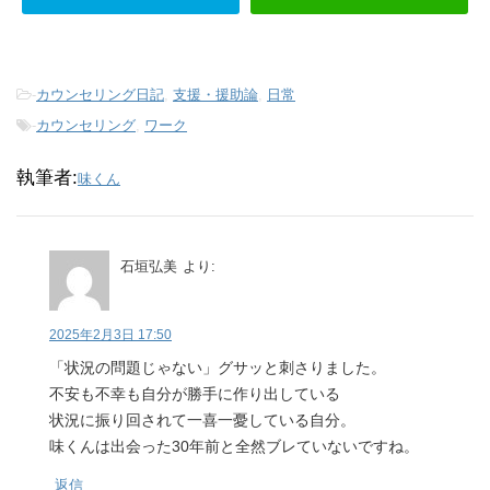
-
カウンセリング日記
,
支援・援助論
,
日常
-
カウンセリング
,
ワーク
執筆者:
味くん
石垣弘美
より:
2025年2月3日 17:50
「状況の問題じゃない」グサッと刺さりました。
不安も不幸も自分が勝手に作り出している
状況に振り回されて一喜一憂している自分。
味くんは出会った30年前と全然ブレていないですね。
返信