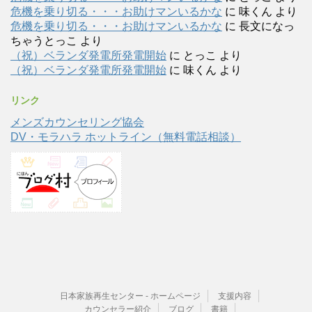
危機を乗り切る・・・お助けマンいるかな
に
味くん
より
危機を乗り切る・・・お助けマンいるかな
に
長文になっ
ちゃうとっこ
より
（祝）ベランダ発電所発電開始
に
とっこ
より
（祝）ベランダ発電所発電開始
に
味くん
より
リンク
メンズカウンセリング協会
DV・モラハラ ホットライン（無料電話相談）
日本家族再生センター - ホームページ
支援内容
カウンセラー紹介
ブログ
書籍