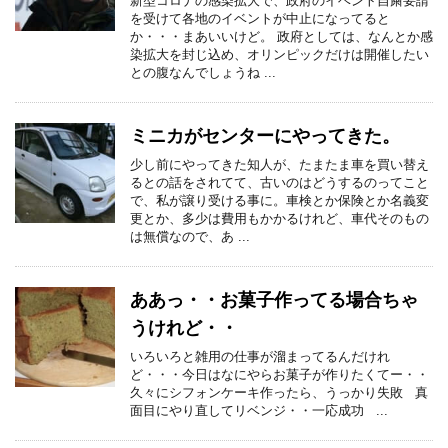
新型コロナの感染拡大で、政府のイベント自粛要請
を受けて各地のイベントが中止になってると
か・・・まあいいけど。 政府としては、なんとか感
染拡大を封じ込め、オリンピックだけは開催したい
との腹なんでしょうね ...
ミニカがセンターにやってきた。
少し前にやってきた知人が、たまたま車を買い替え
るとの話をされてて、古いのはどうするのってこと
で、私が譲り受ける事に。車検とか保険とか名義変
更とか、多少は費用もかかるけれど、車代そのもの
は無償なので、あ ...
ああっ・・お菓子作ってる場合ちゃ
うけれど・・
いろいろと雑用の仕事が溜まってるんだけれ
ど・・・今日はなにやらお菓子が作りたくてー・・
久々にシフォンケーキ作ったら、うっかり失敗 真
面目にやり直してリベンジ・・一応成功 ...