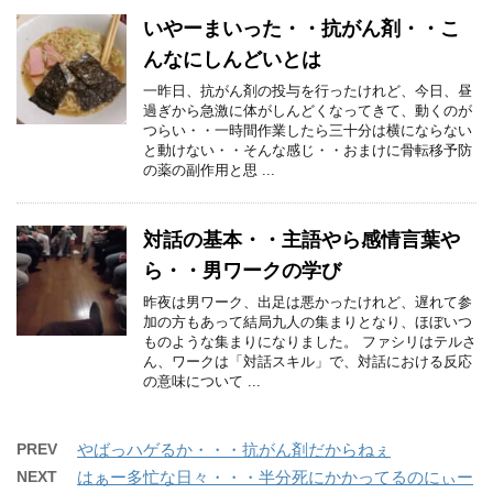
いやーまいった・・抗がん剤・・こ
んなにしんどいとは
一昨日、抗がん剤の投与を行ったけれど、今日、昼
過ぎから急激に体がしんどくなってきて、動くのが
つらい・・一時間作業したら三十分は横にならない
と動けない・・そんな感じ・・おまけに骨転移予防
の薬の副作用と思 ...
対話の基本・・主語やら感情言葉や
ら・・男ワークの学び
昨夜は男ワーク、出足は悪かったけれど、遅れて参
加の方もあって結局九人の集まりとなり、ほぼいつ
ものような集まりになりました。 ファシリはテルさ
ん、ワークは「対話スキル」で、対話における反応
の意味について ...
PREV
やばっハゲるか・・・抗がん剤だからねぇ
NEXT
はぁー多忙な日々・・・半分死にかかってるのにぃー