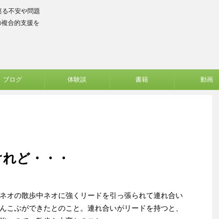
巡る不安や問題
の複合的支援を
ブログ
体験談
書籍
動画
けれど・・・
ネオの散歩中ネオに強くリードを引っ張られて連れ合い
んこぶができたとのこと。連れ合いがリードを持つと、