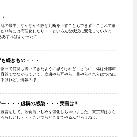
・・
混乱の最中、なかなか冷静な判断を下すこともできず、こじれて事
したり時には病理化したり・・といろんな状況に変化していきま
あすればよかったこ ...
宙も続きもの・・・
き物って何度も書いてきたように思うけれど、さらに、体は外部環
受容器でつながっていて、皮膚やら耳やら、目やらそれらはつねに
けれど、情報のほ ...
ー・・・虚構の感染・・・実害は!!
態宣言をして、飲食店いじめを強化しちゃいました。東京都はさら
するらしいし・・・こいつらどこまでやるんだろうねえ。
 ...