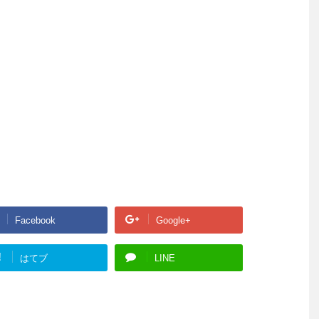
Facebook
Google+
!
はてブ
LINE