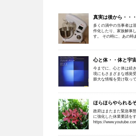
真実は後から・・
多くの渦中の当事者は
件化したり、家族解体
す。 その時に、あの時あ
心と体・・体と宇
今までに、心と体は続
境にもさまざまな感覚
膨大な情報を受け取ってる
ほらほらやられるぞ
政府はまたまた緊急事
に強化した休業要請を
https://www.youtube.com