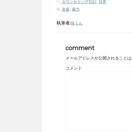
-
カウンセリング日記
,
日常
-
支援
,
暴力
執筆者:
味くん
comment
メールアドレスが公開されることは
コメント