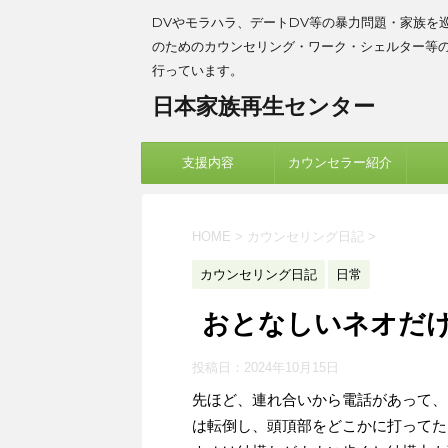
DVやモラハラ、デートDV等の暴力問題・家族を
のためのカウンセリング・ワーク・シェルター等
行っています。
日本家族再生センター
支援内容
カウンセラー紹介
HOME
>
カウンセリング日記
>
カウンセリング日記
日常
おとなしいネオだ
投稿日：
2024年10月15日
先ほど、連れ合いから電話があって、
は転倒し、頭頂部をどこかに打ってた