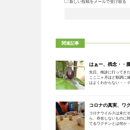
新しい投稿をメールで受け取る
関連記事
はぁー、残念・・
先日、検診に行ってき
ここ二ヶ月ほど順調に減
はよくわからない・・イベ
コロナの真実、ワ
コロナウイルスは未だ
ら、存在しないものに
てるワクチンとは何か・・