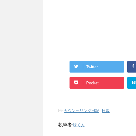
Twitter
B
Pocket
-
カウンセリング日記
,
日常
執筆者:
味くん