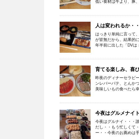
低い食材は牛より、豚、豚
人は変われるか・・
はっきり単純に言って、
が皆無だから、結果的に
年半前に出した「DVは な
育てる楽しみ、喜
昨夜のディナーセラピー
ンレバーパテ、とんか
美味しいもの食べたら幸せ
今夜はグルメナイ
今夜はグルナイ・・・
だし・・もう忙しくて
ー・・今夜のお薦めは手こ