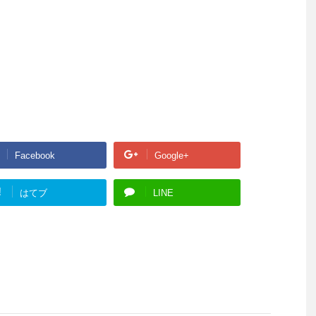
Facebook
Google+
!
はてブ
LINE