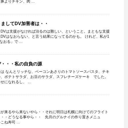
よりチキン、肉 ...
ましてDV加害者は・・
DVは支援がなければ治るのは難しい、ということ。まともな支援
DVはなおらない、と言う結果になってるのかも。 けれど、私が1
おる」で ...
び・・・私の自負の源
は なんとリッチな、ベーコンあさりのトマトソースパスタ、チキ
つ、ポテトサラダ、お豆のサラダ、スフレチーズケーキ でした。
になれるし、 ...
ト
誰が来るやら来ないやら・・それに明日は札幌に向けてのフライト
・・・どうなる事やら・・ 先月のグルナイの作り置きメニュ
ね寿司 ...