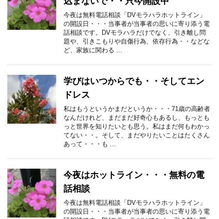
込まないで・・只今開設中
今夜は無料電話相談「DVモラハラホットライン」
の開設日・・・当事者が当事者の思いに寄り添う電
話相談です。DVモラハラだけでなく、引き離し問
題や、引きこもりや自傷行為、依存行為・・などな
ど、家族に関わる ...
学びはいつからでも・・そしてエン
ドレス
私はもうというかまだというか・・・71歳の高齢者
なんだけれど、まだまだ好奇心もあるし、もっとも
っと世界を知りたいとも思う。私はまだ何もわかっ
てない・・。そして、まだやりたいことはたくさん
あって・・・も ...
今夜はホットライン・・・無料の電
話相談
今夜は無料電話相談「DVモラハラホットライン」
の開設日・・・当事者が当事者の思いに寄り添う電