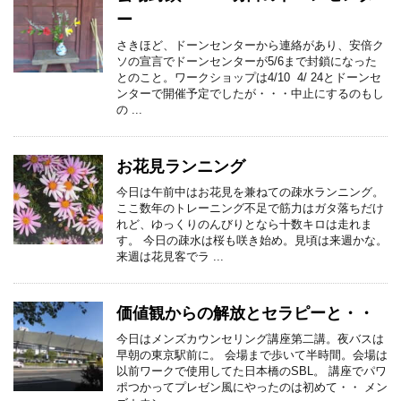
ー
さきほど、ドーンセンターから連絡があり、安倍ク
ソの宣言でドーンセンターが5/6まで封鎖になった
とのこと。ワークショップは4/10 4/ 24とドーンセ
ンターで開催予定でしたが・・・中止にするのもし
の ...
お花見ランニング
今日は午前中はお花見を兼ねての疎水ランニング。
ここ数年のトレーニング不足で筋力はガタ落ちだけ
れど、ゆっくりのんびりとなら十数キロは走れま
す。 今日の疎水は桜も咲き始め。見頃は来週かな。
来週は花見客でラ ...
価値観からの解放とセラピーと・・
今日はメンズカウンセリング講座第二講。夜バスは
早朝の東京駅前に。 会場まで歩いて半時間。会場は
以前ワークで使用してた日本橋のSBL。 講座でパワ
ポつかってプレゼン風にやったのは初めて・・ メン