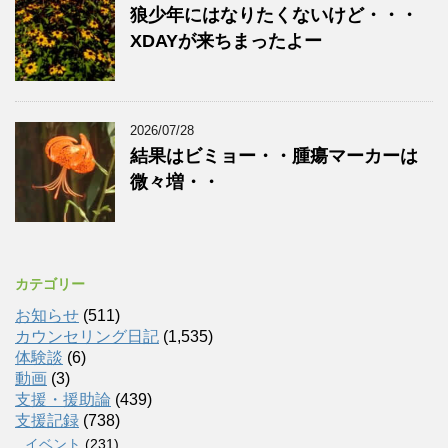
狼少年にはなりたくないけど・・・
XDAYが来ちまったよー
2026/07/28
結果はビミョー・・腫瘍マーカーは
微々増・・
カテゴリー
お知らせ
(511)
カウンセリング日記
(1,535)
体験談
(6)
動画
(3)
支援・援助論
(439)
支援記録
(738)
イベント
(231)