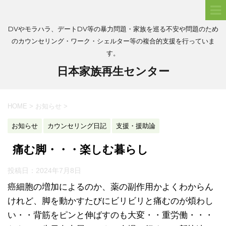
DVやモラハラ、デートDV等の暴力問題・家族を巡る不安や問題のため
のカウンセリング・ワーク・シェルター等の複合的支援を行っていま
す。
日本家族再生センター
HOME
>
お知らせ
>
お知らせ
カウンセリング日記
支援・援助論
痛む脚・・・楽しむ暮らし
投稿日：
2024年7月8日
癌細胞の増加によるのか、薬の副作用かよくわからん
けれど、脚を動かすたびにビリビリと痛むのが煩わし
い・・背筋をピンと伸ばすのも大変・・重労働・・・