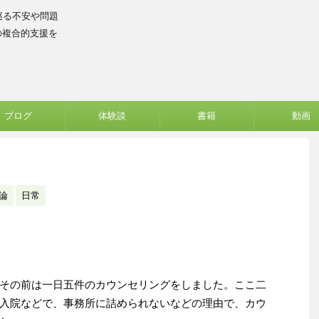
巡る不安や問題
の複合的支援を
ブログ
体験談
書籍
動画
論
日常
その前は一日五件のカウンセリングをしました。ここ二
入院などで、事務所に詰められないなどの理由で、カウ