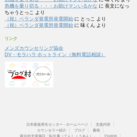
危機を乗り切る・・・お助けマンいるかな
に
長文になっ
ちゃうとっこ
より
（祝）ベランダ発電所発電開始
に
とっこ
より
（祝）ベランダ発電所発電開始
に
味くん
より
リンク
メンズカウンセリング協会
DV・モラハラ ホットライン（無料電話相談）
日本家族再生センター - ホームページ
支援内容
カウンセラー紹介
ブログ
書籍
複合的支援施設「転生庵（てんしょうあん）」
English