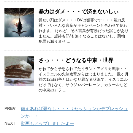
暴力はダメ・・・で済まないしぃ
覚せい剤はダメ・・・DVは犯罪です・・・暴力反
対・・いろんな言葉がキャンペーンと合わせて使わ
れます。 けれど、その言葉が有効だった試しがあり
ません。虐待もDVも無くなることはないし、薬物
犯罪も減りませ ...
さっ・・・どうなる中東・世界
かねてから予想されてたイラン・アメリカ戦争・・
イスラエルの先制攻撃からはじまりました。 数ヶ月
前の12日戦争とはかなり異なる状況で、イスラエル
だけではなく、サウジやバーレーン、カタールなど
の中東のアラ ...
PREV
備えあれば憂なし・・・リセッションかデプレッショ
ンか・・
NEXT
動画もアップしましたよー