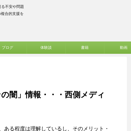
巡る不安や問題
の複合的支援を
ブログ
体験談
書籍
動画
ンの闇」情報・・・西側メディ
・
、ある程度は理解しているし、そのメリット・