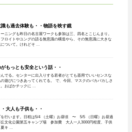
識も過去体験も・・物語を映す鏡
レーニングも昨日の名古屋ワークも参加は三、四名とこじんまり。
・フロイトやユングの語る無意識の構造やら、その無意識に大きな
ついて。けれどそ ...
のがもっとも安全という話・・
遊んでる。センターに出入りする若者がとても器用でいいセンスな
の遊びにつきあってくれてる。 で、今回、マスクのバカバカしさ
おばかチックに ...
・・大人も子供も・・
行います。日程は5/4 （土曜）お昼頃 〜 5/5 （日曜）お昼過
丘文化公園第五キャンプ場 参加費 大人一人3000円程度、子供
キ ...