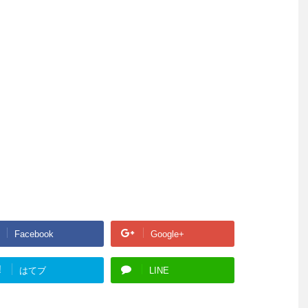
Facebook
Google+
!
はてブ
LINE