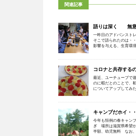
関連記事
語りは深く 無意
一昨日のアドバンスト
そこで語られたのは・
影響を与える、生育環境に
コロナと共存する
最近、ユーチューブで
のに暇だとのことで、私
についてアップしてみた。
キャンプだホイ・
今年も恒例の春キャンプを
ぎ 場所は滋賀県希望が
半額、幼児無料 なお、夏