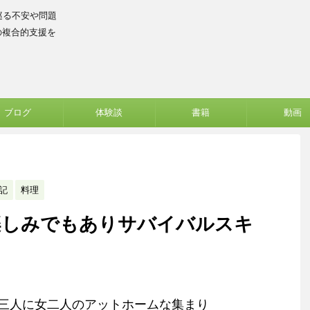
巡る不安や問題
の複合的支援を
ブログ
体験談
書籍
動画
記
料理
楽しみでもありサバイバルスキ
三人に女二人のアットホームな集まり