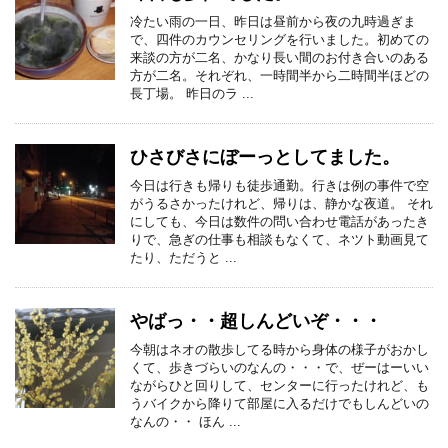
冷たい雨の一日、昨日は昼前から夜の九時過ぎま
で、四件のカウンセリングを行いました。初めての
来談の方が二名、かなり長い間のお付き合いのある
方が二名。それぞれ、一時間半から二時間半ほどの
長丁場。 昨日のラ ...
ひさびさにぼーっとしてました。
今日は行きも帰りも徒歩通勤。行きは例の事件で空
がうるさかったけれど、帰りは、静かな夜道。 それ
にしても、今日は数件の問い合わせ電話があったき
りで、急ぎの仕事も相談もなくて、ネツト動画見て
たり、ただうと ...
やばっ・・超しんどいぞ・・・
今朝はネオの散歩してる時から身体の様子がおかし
くて、歩きづらいのなんの・・・で、ぜーはーいい
ながらひと回りして、センターに行ったけれど、も
うバイクから降りて部屋に入るだけでもしんどいの
なんの・・ ほん ...