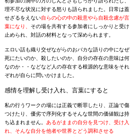
初参加の渦中の方のしんどさもしっかり語られたし、
理不尽な状況に対する怒りも語られました。日常は蓋
せざるをえない
自らの心の中の殺意やら自殺念慮が言
葉になり、
その場を共有する参加者にしっかりと受け
止められ、対話の材料となって深められます。
エロい話も織り交ぜながらのおバカな語りの中になぜ
死にたいのか、殺したいのか、自分の存在の意味は何
なのか・・などなど人の存在する根源的な意味をそれ
ぞれが自らに問いかけました。
感情を理解し受け入れ、言葉にすると
私の行うワークの場には正義で断罪したり、正論で傷
つけたり、優劣で序列化するそんな世間の価値観は持
ち込まれません。
あるがままの自分を見つけ、受け入
れ、そんな自分を他者や世界とどう調和させる