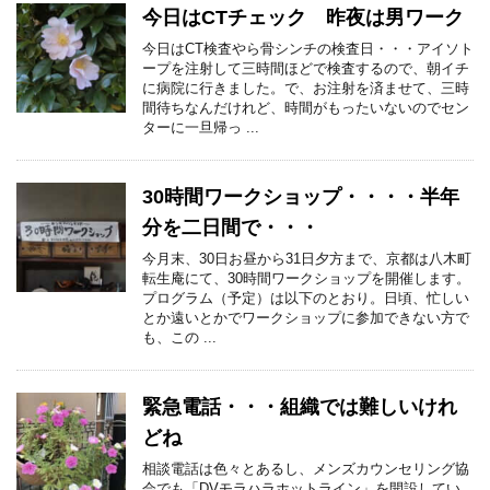
今日はCTチェック 昨夜は男ワーク
今日はCT検査やら骨シンチの検査日・・・アイソト
ープを注射して三時間ほどで検査するので、朝イチ
に病院に行きました。で、お注射を済ませて、三時
間待ちなんだけれど、時間がもったいないのでセン
ターに一旦帰っ ...
30時間ワークショップ・・・・半年
分を二日間で・・・
今月末、30日お昼から31日夕方まで、京都は八木町
転生庵にて、30時間ワークショップを開催します。
プログラム（予定）は以下のとおり。日頃、忙しい
とか遠いとかでワークショップに参加できない方で
も、この ...
緊急電話・・・組織では難しいけれ
どね
相談電話は色々とあるし、メンズカウンセリング協
会でも「DVモラハラホットライン」を開設してい