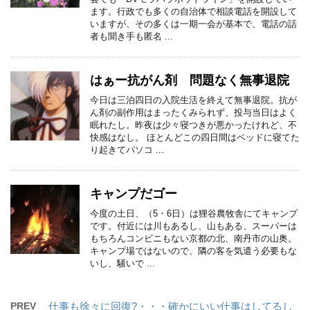
ます。行政でも多くの自治体で相談電話を開設して
いますが、その多くは一期一会が基本で、電話の話
者も聞き手も匿名 ...
はぁー抗がん剤 問題なく無事退院
今日は三泊四日の入院生活を終えて無事退院。抗が
ん剤の副作用はまったくみられず、投与当日はよく
眠れたし。昨夜は少々寝つきが悪かったけれど、不
快感はなし。 ほとんどこの四日間はベッドに寝てた
り起きてパソコ ...
キャンプだゴー
今度の土日、（5・6日）は狸谷農牧舎にてキャンプ
です。付近には川もあるし、山もある、スーパーは
もちろんコンビニもない京都の北、南丹市の山奥。
キャンプ場ではないので、隣の客を気遣う必要もな
いし、騒いで ...
PREV
仕事も徐々に回復?・・・確かにいい仕事はしてるし