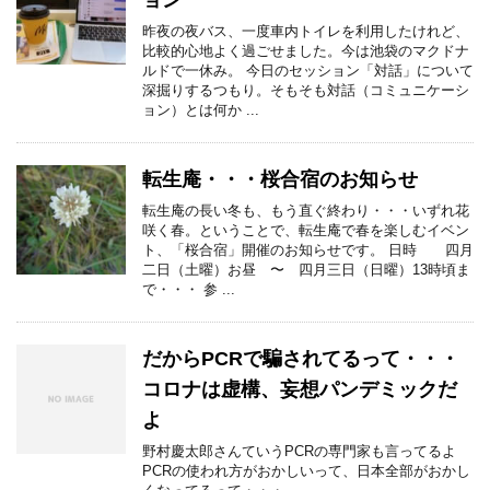
ョン
昨夜の夜バス、一度車内トイレを利用したけれど、
比較的心地よく過ごせました。今は池袋のマクドナ
ルドで一休み。 今日のセッション「対話」について
深掘りするつもり。そもそも対話（コミュニケーシ
ョン）とは何か ...
転生庵・・・桜合宿のお知らせ
転生庵の長い冬も、もう直ぐ終わり・・・いずれ花
咲く春。ということで、転生庵で春を楽しむイベン
ト、「桜合宿」開催のお知らせです。 日時 四月
二日（土曜）お昼 〜 四月三日（日曜）13時頃ま
で・・・ 参 ...
だからPCRで騙されてるって・・・
コロナは虚構、妄想パンデミックだ
よ
野村慶太郎さんていうPCRの専門家も言ってるよ
PCRの使われ方がおかしいって、日本全部がおかし