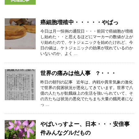
癌細胞増殖中・・・・・やばっ
今日は月一恒例の通院日・・・前回で癌細胞が増殖
し始めた・・と思えるほどにマーカーの数値が上が
り始めたので、ケトジェニックを始めたけれど、今
日の値は、ケトジェニックの効果が現れているのか
いないのか、よく ...
世界の痛みは他人事 ?・・・
昨日の朝刊の記事 近年は、内戦や異常気象の激化
で世界の貧困状況が悪化してきています。世界で八
億の人たちが飢餓線上の生活を強いられていて、そ
の方たちは状況の悪化でたちまち大量の餓死者にな
っ ...
やばいっすよー、日本・・・安倍事
件みんなグルだもの