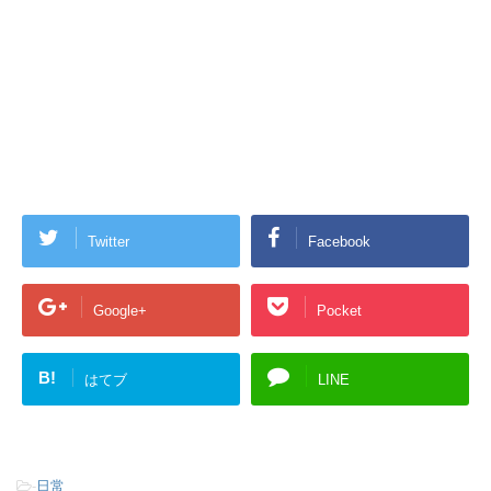
Twitter
Facebook
Google+
Pocket
B!
はてブ
LINE
-
日常