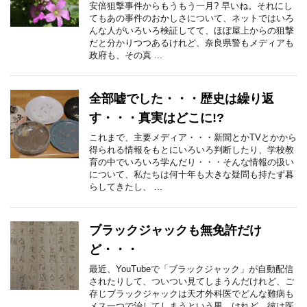
安倍狙撃事件からもうもう一月? 早いね。それにし
てもあの事件のおかしさについて、ネットではいろ
んな人がいろいろ検証してて、ほぼ屋上からの狙撃
だと分かりつつあるけれど、奈良県警もメディアも
政府も、その真 ...
全部嘘でした・・・歴史は繰り返
す・・・真実はどこに!?
これまで、主要メディア・・・新聞とかTVとかから
得られる情報をもとにいろいろ判断したり、学校教
育の中でいろいろ学んだり・・・そんな情報の扱い
について、私たちは何十年も大きな疑問も持たず暮
らしてきたし、 ...
ブラックジャックも無免許だけ
ど・・・
最近、YouTubeで「ブラックジャック」が自動配信
されたりして、ついつい見てしまうんだけれど、ご
存じブラックジャックは天才外科医でどんな難病も
メス一つで治してしまうという男。けれど、彼は医