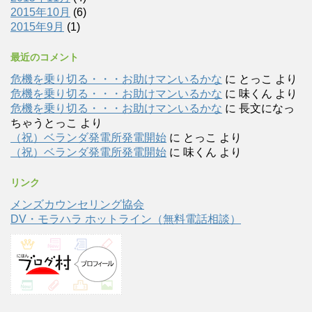
2015年10月
(6)
2015年9月
(1)
最近のコメント
危機を乗り切る・・・お助けマンいるかな
に
とっこ
より
危機を乗り切る・・・お助けマンいるかな
に
味くん
より
危機を乗り切る・・・お助けマンいるかな
に
長文になっ
ちゃうとっこ
より
（祝）ベランダ発電所発電開始
に
とっこ
より
（祝）ベランダ発電所発電開始
に
味くん
より
リンク
メンズカウンセリング協会
DV・モラハラ ホットライン（無料電話相談）