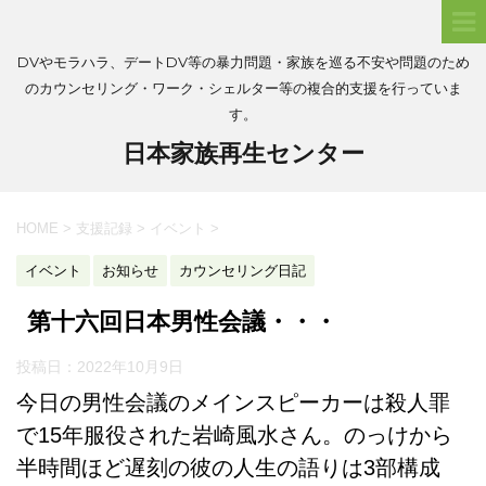
DVやモラハラ、デートDV等の暴力問題・家族を巡る不安や問題のため
のカウンセリング・ワーク・シェルター等の複合的支援を行っていま
す。
日本家族再生センター
HOME
>
支援記録
>
イベント
>
イベント
お知らせ
カウンセリング日記
第十六回日本男性会議・・・
投稿日：
2022年10月9日
今日の男性会議のメインスピーカーは殺人罪
で15年服役された岩崎風水さん。のっけから
半時間ほど遅刻の彼の人生の語りは3部構成