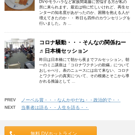
DVやモラハラなど家族間葛藤に苦悩する方が私の
所に来られます。最近は特に忙しいけれど、再生セ
ンターの知名度があがったのか、困難を抱える人が
増えてきたのか・・ 昨日も四件のカウンセリングを
行いました。カ ...
コロナ騒動・・・そんなの関係ねー
♬日本橋セッション
昨日は日本橋にて朝から夜までフルセッション。朝
一のミニ講座は「コロナワクチンの欺瞞」について
おしゃべり。表のニュースには出て来ない、コロナ
とワクチンの真実について、その根拠とそこから導
かれる推論として ...
PREV
ノーベル賞・・・なんかやだね・・政治的で・・
NEXT
当事者は語る・・人生を語る・・
無料 DVホットライン