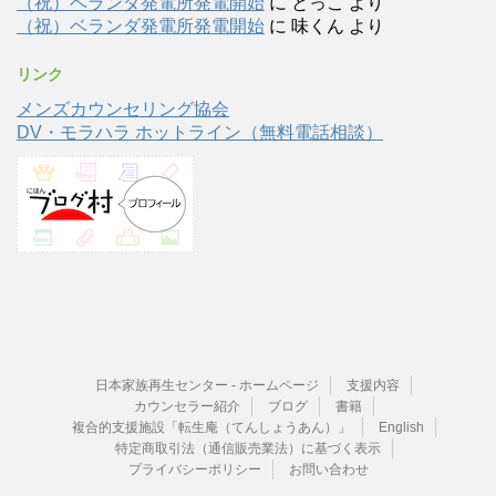
（祝）ベランダ発電所発電開始
に
とっこ
より
（祝）ベランダ発電所発電開始
に
味くん
より
リンク
メンズカウンセリング協会
DV・モラハラ ホットライン（無料電話相談）
日本家族再生センター - ホームページ
支援内容
カウンセラー紹介
ブログ
書籍
複合的支援施設「転生庵（てんしょうあん）」
English
特定商取引法（通信販売業法）に基づく表示
プライバシーポリシー
お問い合わせ