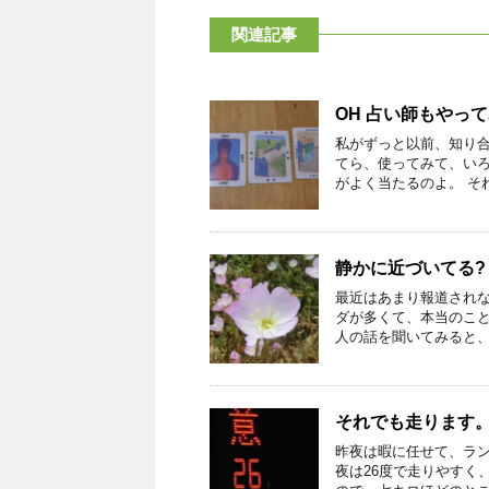
関連記事
OH 占い師もやっ
私がずっと以前、知り
てら、使ってみて、い
がよく当たるのよ。 それ
静かに近づいてる? 
最近はあまり報道され
ダが多くて、本当のこ
人の話を聞いてみると、ウ
それでも走ります
昨夜は暇に任せて、ラ
夜は26度で走りやすく