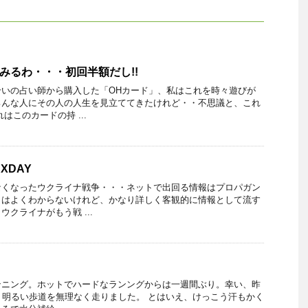
てみるわ・・・初回半額だし!!
合いの占い師から購入した「OHカード」、私はこれを時々遊びが
ろんな人にその人の人生を見立ててきたけれど・・不思議と、これ
はこのカードの持 ...
XDAY
なくなったウクライナ戦争・・・ネットで出回る情報はプロパガン
とはよくわからないけれど、かなり詳しく客観的に情報として流す
クライナがもう戦 ...
。
ンニング。ホットでハードなランングからは一週間ぶり。幸い、昨
、明るい歩道を無理なく走りました。 とはいえ、けっこう汗もかく