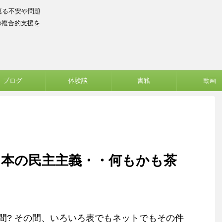
巡る不安や問題
の複合的支援を
ブログ
体験談
書籍
動画
日本の民主主義・・何もかも茶
間? その間、いろいろ表でもネットでもその件