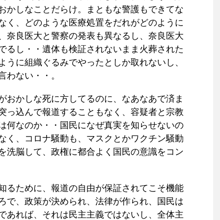
おかしなことだらけ。まともな警護もできてな
なく、どのような医療処置をだれがどのように
、奈良医大と警察の発表も異なるし、奈良医大
でるし・・遺体も検証されないまま火葬された
ように組織ぐるみでやったとしか取れないし、
言わない・・。
がおかしな死に方してるのに、なあなあで済ま
突っ込んで報道することもなく、容疑者と宗教
は何なのか・・国民になぜ真実を知らせないの
なく、コロナ騒動も、マスクとかワクチン騒動
を洗脳して、政権に都合よく国民の意識をコン
知るために、報道の自由が保証されてこそ機能
ろで、政策が決められ、法律が作られ、国民は
であれば、それは民主主義ではないし、全体主