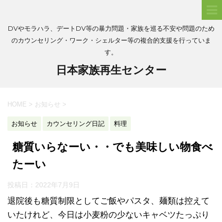
DVやモラハラ、デートDV等の暴力問題・家族を巡る不安や問題のため
のカウンセリング・ワーク・シェルター等の複合的支援を行っていま
す。
日本家族再生センター
HOME
>
お知らせ
>
お知らせ
カウンセリング日記
料理
糖質いらなーい・・でも美味しい物食べ
たーい
投稿日：
2022年7月9日
退院後も糖質制限としてご飯やパスタ、麺類は控えて
いたけれど、今日は小麦粉の少ないキャベツたっぷり