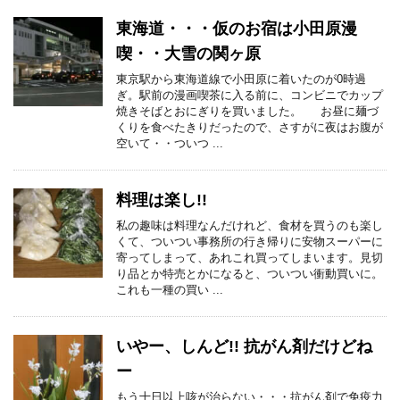
東海道・・・仮のお宿は小田原漫
喫・・大雪の関ヶ原
東京駅から東海道線で小田原に着いたのが0時過
ぎ。駅前の漫画喫茶に入る前に、コンビニでカップ
焼きそばとおにぎりを買いました。 お昼に麺づ
くりを食べたきりだったので、さすがに夜はお腹が
空いて・・ついつ ...
料理は楽し!!
私の趣味は料理なんだけれど、食材を買うのも楽し
くて、ついつい事務所の行き帰りに安物スーパーに
寄ってしまって、あれこれ買ってしまいます。見切
り品とか特売とかになると、ついつい衝動買いに。
これも一種の買い ...
いやー、しんど!! 抗がん剤だけどね
ー
もう十日以上咳が治らない・・・抗がん剤で免疫力