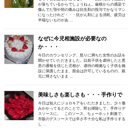
が落ちているからでしょうねぇ。歯根からの感染で
傷んでた顎や頬の痛みは抗生剤の投与でかなりマシ
になったけれど・・・抗がん剤による消耗、疲労は
半端ないものがあ ...
なぜに今児相施設が必要なの
か・・・
今日のカウンセリング、怒りに満ちた女性のお話を
聞かせていただきました。以前子供を虐待したと悪
意の通報を信じた児相が、虐待の根拠なく子供を施
設に保護したまま、面会は許可しているものの、親
元に帰さないまま ...
美味しさも楽しさも・・・手作りで
今日は知人にジョロキアをいただきました。少々傷
みかかってるとのことで、即お掃除して、手作りデ
スソースに。 このソース、ちょーホット刺激で、
市販のデスソースでは辛さ不十分な私は手作りする
し ...