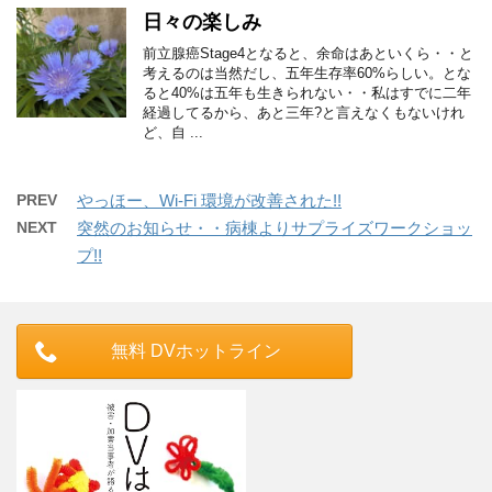
日々の楽しみ
前立腺癌Stage4となると、余命はあといくら・・と
考えるのは当然だし、五年生存率60%らしい。とな
ると40%は五年も生きられない・・私はすでに二年
経過してるから、あと三年?と言えなくもないけれ
ど、自 ...
PREV
やっほー、Wi-Fi 環境が改善された!!
NEXT
突然のお知らせ・・病棟よりサプライズワークショッ
プ!!
無料 DVホットライン