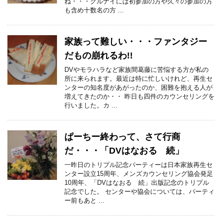
ね・・・グルナイには初参加の方や久々の参加の方
も含め十数名の方 ...
家族って難しい・・・ファンタジー
だもの崩れるわ!!
DVやモラハラなど家族間葛藤に苦悩する方が私の
所に来られます。最近は特に忙しいけれど、再生セ
ンターの知名度があがったのか、困難を抱える人が
増えてきたのか・・ 昨日も四件のカウンセリングを
行いました。カ ...
ぱーちー終わって、さて行商
だ・・・「DVはなおる 続」
一昨日のトリプル記念パーティーは日本家族再生セ
ンター設立15周年、メンズカウンセリング協会発足
10周年、「DVはなおる 続」出版記念のトリプル
記念でした。 センターや協会については、パーティ
ー前もあと ...