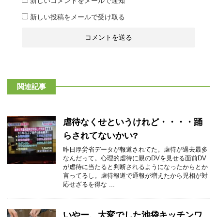
新しいコメントをメールで通知
新しい投稿をメールで受け取る
関連記事
虐待なくせというけれど・・・・踊
らされてないかい?
昨日厚労省データが報道されてた。虐待が過去最多
なんだって。心理的虐待に親のDVを見せる面前DV
が虐待に当たると判断されるようになったからとか
言ってるし。虐待報道で通報が増えたから児相が対
応せざるを得な ...
いやー、大変でした池袋キッチンワ