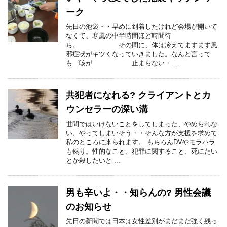
ーク
先日の池袋・・早めに到着したけれど会場が開いて
なくて、寒風の中半時間ほど時間待
ち。 その間に、体は冷えてますます風
邪症状がキツくなっていきました。なんと言って
も゛咳が 止まらない・ ...
共犯者になれる? クライアントとカ
ウンセラーの深い溝
世間ではいけないことをしてしまった、やめられな
い、やってしまいそう・・そんな方が支援を求めて
私のところに来られます。 もちろんDVやモラハラ
も然り。性的なこと、犯罪に関すること、死にたい
とか殺したいと ...
男も辛いよ・・知らんの? 男性会議
のお知らせ
先日の新聞では日本は女性差別がまだまだ強く残っ