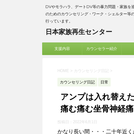
DVやモラハラ、デートDV等の暴力問題・家族を
のためのカウンセリング・ワーク・シェルター等
行っています。
日本家族再生センター
支援内容
カウンセラー紹介
HOME
>
カウンセリング日記
>
カウンセリング日記
日常
アンプは入れ替え
痛む痛む坐骨神経痛
投稿日：
2022年6月1日
かなり長い間・・・二十年近く