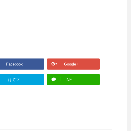
Facebook
Google+
!
はてブ
LINE