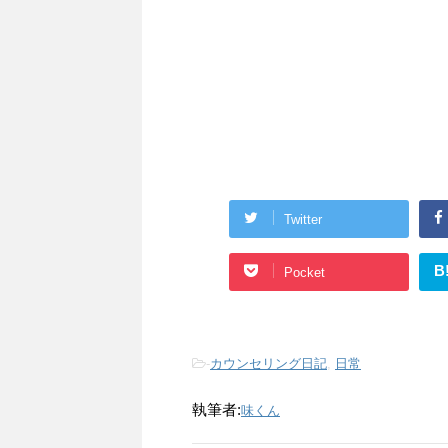
Twitter
B
Pocket
-
カウンセリング日記
,
日常
執筆者:
味くん