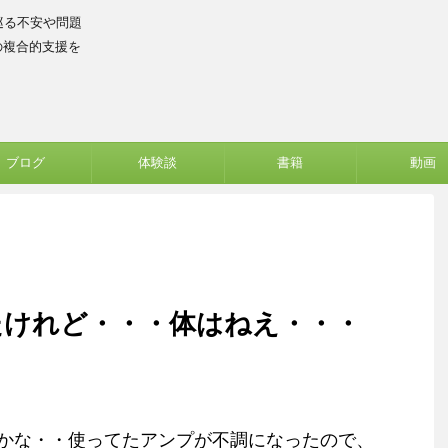
巡る不安や問題
の複合的支援を
ブログ
体験談
書籍
動画
たけれど・・・体はねえ・・・
かな・・使ってたアンプが不調になったので、