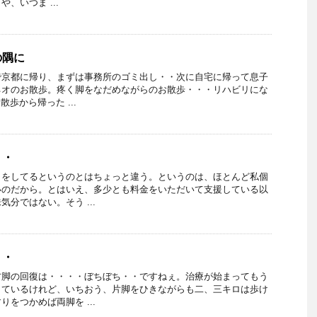
、いつま ...
の隅に
で京都に帰り、まずは事務所のゴミ出し・・次に自宅に帰って息子
ネオのお散歩。疼く脚をなだめながらのお散歩・・・リハビリにな
から帰った ...
・・
」をしてるというのとはちょっと違う。というのは、ほとんど私個
いのだから。とはいえ、多少とも料金をいただいて支援している以
分ではない。そう ...
・・
右脚の回復は・・・・ぼちぼち・・ですねぇ。治療が始まってもう
しているけれど、いちおう、片脚をひきながらも二、三キロは歩け
をつかめば両脚を ...