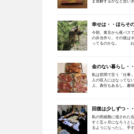
ま寛解するかなと思いきや
幸せは・・ほらそ
今朝、東京から夜バス
の弁当作り。その後は
ってるのかな。 お散歩
金のない暮らし・
私は世間で言う「仕事
人の収入にはなってな
上、責任もあるし、趣味気
回復は少しずつ・
私の癌細胞に侵された
すぐ五ヶ月になろうと
るようになったし、手すり