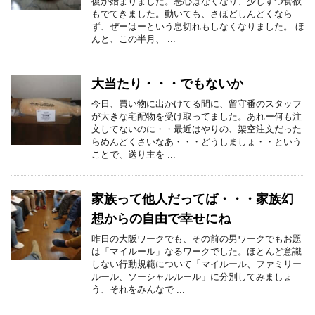
復が始まりました。悪心はなくなり、少しずつ食欲
もでてきました。動いても、さほどしんどくなら
ず、ぜーはーという息切れもしなくなりました。 ほ
んと、この半月、 ...
大当たり・・・でもないか
今日、買い物に出かけてる間に、留守番のスタッフ
が大きな宅配物を受け取ってました。あれー何も注
文してないのに・・最近はやりの、架空注文だった
らめんどくさいなあ・・・どうしましょ・・という
ことで、送り主を ...
家族って他人だってば・・・家族幻
想からの自由で幸せにね
昨日の大阪ワークでも、その前の男ワークでもお題
は「マイルール」なるワークでした。ほとんど意識
しない行動規範について「マイルール、ファミリー
ルール、ソーシャルルール」に分別してみましょ
う、それをみんなで ...