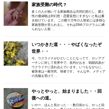
家族受難の時代 ?
多くの人が抱いてる家族概念は共同幻想だし、愛と
性の価値観は対幻想・恋愛妄想にすぎないと私は書
き続けています。 この数十万年の人類史には多様な
家族形態が見られるし、それはDNAプログラムに縛
られない人類 ...
いつかきた道・・・やばくなったぞ
世界・・
今、ウクライナがひどいことになってて、ロシアプ
ーチンに対して世界中で、批判がおき、戦闘武器が
ウクライナに流れ込んでいます。いつもながらに、
被害者は一般市民、弱者です。 そんな中、メディア
の洗脳を受けて ...
やっとやっと、始まりました・・回
復への道。
いやー、ほんと長かった・・数日前から、やっと回