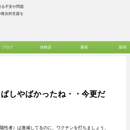
巡る不安や問題
の複合的支援を
ブログ
体験談
書籍
動画
っぱしやばかったね・・今更だ
陽性者）は激減してるのに、ワクチンを打ちましょう、