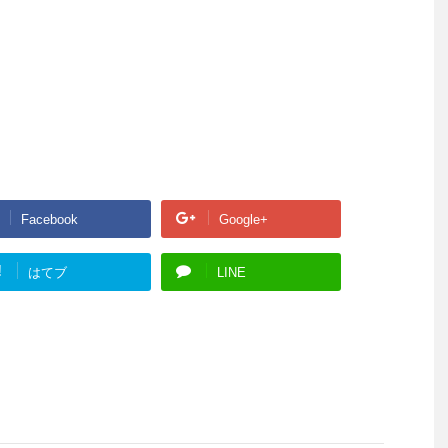
Facebook
Google+
!
はてブ
LINE