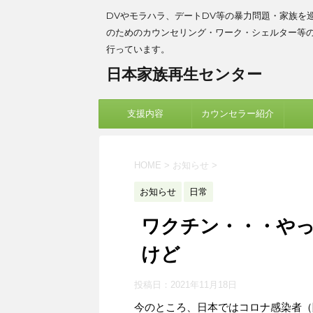
DVやモラハラ、デートDV等の暴力問題・家族を
のためのカウンセリング・ワーク・シェルター等
行っています。
日本家族再生センター
支援内容
カウンセラー紹介
HOME
>
お知らせ
>
お知らせ
日常
ワクチン・・・や
けど
投稿日：
2021年11月18日
今のところ、日本ではコロナ感染者（