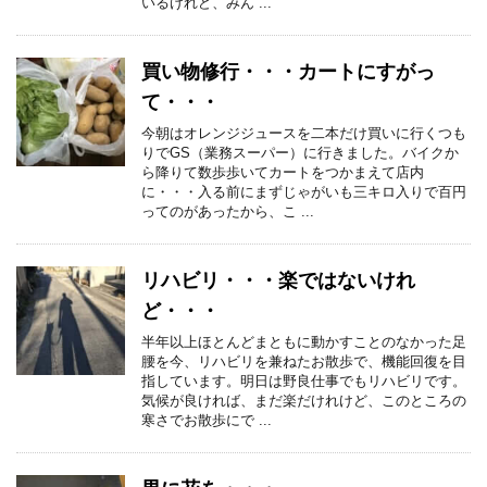
いるけれど、みん ...
買い物修行・・・カートにすがっ
て・・・
今朝はオレンジジュースを二本だけ買いに行くつも
りでGS（業務スーパー）に行きました。バイクか
ら降りて数歩歩いてカートをつかまえて店内
に・・・入る前にまずじゃがいも三キロ入りで百円
ってのがあったから、こ ...
リハビリ・・・楽ではないけれ
ど・・・
半年以上ほとんどまともに動かすことのなかった足
腰を今、リハビリを兼ねたお散歩で、機能回復を目
指しています。明日は野良仕事でもリハビリです。
気候が良ければ、まだ楽だけれけど、このところの
寒さでお散歩にで ...