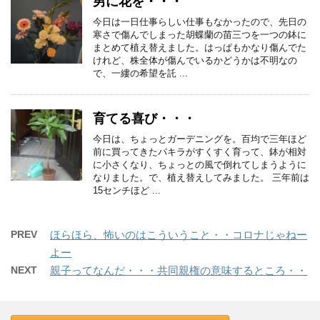
男に花を・・・
今日は一日仕事らしい仕事もなかったので、先日の
寒さで傷んでしまった胡蝶蘭の苗三つを一つの鉢に
まとめて植え替えました。はっぱもかなり傷んでた
けれど、株全体が傷んでいるかどうかは不明なの
で、一縷の希望を託 ...
育てる喜び・・・
今日は、ちょっとガーデニングを。百均で三年ほど
前に買ってきたパキラがすくすく育って、鉢が相対
に小さくなり、ちょっとの風で倒れてしまうように
なりました。で、植え替えしてみました。 三年前は
15センチほど ...
PREV
ほらほら、怖いのはこういうこと・・コロナじゃねー
よー
NEXT
親子ってなんだ・・・共同親権の意味するところ・・