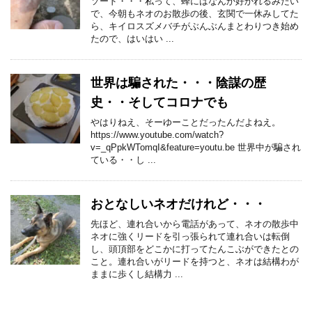
ソード・・・私って、蜂にはなんか好かれるみたい
で、今朝もネオのお散歩の後、玄関で一休みしてた
ら、キイロスズメバチがぶんぶんまとわりつき始め
たので、はいはい ...
世界は騙された・・・陰謀の歴
史・・そしてコロナでも
やはりねえ、そーゆーことだったんだよねえ。
https://www.youtube.com/watch?
v=_qPpkWTomqI&feature=youtu.be 世界中が騙され
ている・・し ...
おとなしいネオだけれど・・・
先ほど、連れ合いから電話があって、ネオの散歩中
ネオに強くリードを引っ張られて連れ合いは転倒
し、頭頂部をどこかに打ってたんこぶができたとの
こと。連れ合いがリードを持つと、ネオは結構わが
ままに歩くし結構力 ...