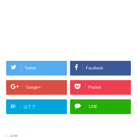
Twitter
Facebook
Google+
Pocket
B!
はてブ
LINE
-
日常