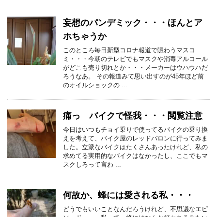
妄想のパンデミック・・・ほんとア
ホちゃうか
このところ毎日新型コロナ報道で賑わうマスコ
ミ・・・今朝のテレビでもマスクや消毒アルコール
がどこも売り切れとか・・・メーカーはウハウハだ
ろうなあ。 その報道みて思い出すのが45年ほど前
のオイルショックの ...
痛っ バイクで怪我・・・閲覧注意
今日はいつもチョイ乗りで使ってるバイクの乗り換
えを考えて、バイク屋のレッドバロンに行ってみま
した。立派なバイクはたくさんあったけれど、私の
求めてる実用的なバイクはなかったし、ここでもマ
スクしろって言わ ...
何故か、蜂には愛される私・・・
どうでもいいことなんだろうけれど、不思議なエピ