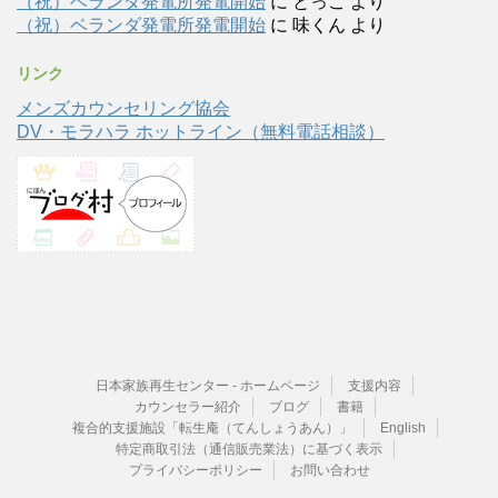
（祝）ベランダ発電所発電開始
に
とっこ
より
（祝）ベランダ発電所発電開始
に
味くん
より
リンク
メンズカウンセリング協会
DV・モラハラ ホットライン（無料電話相談）
日本家族再生センター - ホームページ
支援内容
カウンセラー紹介
ブログ
書籍
複合的支援施設「転生庵（てんしょうあん）」
English
特定商取引法（通信販売業法）に基づく表示
プライバシーポリシー
お問い合わせ