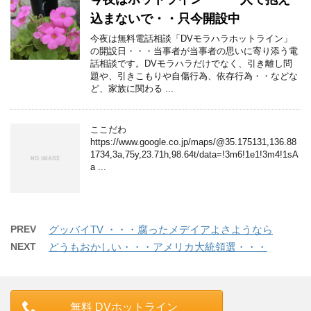
込まないで・・只今開設中
今夜は無料電話相談「DVモラハラホットライン」
の開設日・・・当事者が当事者の思いに寄り添う電
話相談です。DVモラハラだけでなく、引き離し問
題や、引きこもりや自傷行為、依存行為・・などな
ど、家族に関わる ...
ここだわ
https://www.google.co.jp/maps/@35.175131,136.88
1734,3a,75y,23.71h,98.64t/data=!3m6!1e1!3m4!1sA
a ...
PREV
グッバイTV ・・・腐ったメデイアよさようなら
NEXT
どうもおかしい・・・アメリカ大統領選・・・
無料 DVホットライン