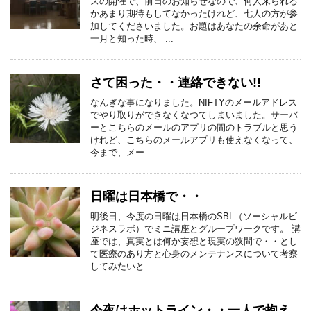
ズの開催で、前日のお知らせなので、何人来られる
かあまり期待もしてなかったけれど、七人の方が参
加してくださいました。お題はあなたの余命があと
一月と知った時、 ...
さて困った・・連絡できない!!
なんぎな事になりました。NIFTYのメールアドレス
でやり取りができなくなつてしまいました。サーバ
ーとこちらのメールのアプリの間のトラブルと思う
けれど、こちらのメールアプリも使えなくなって、
今まで、メー ...
日曜は日本橋で・・
明後日、今度の日曜は日本橋のSBL（ソーシャルビ
ジネスラボ）でミニ講座とグループワークです。 講
座では、真実とは何か妄想と現実の狭間で・・とし
て医療のあり方と心身のメンテナンスについて考察
してみたいと ...
今夜はホットライン・・一人で抱え