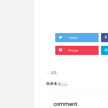
Twitter
B
Pocket
-
日常
執筆者:
味くん
comment