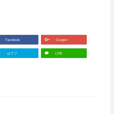
Facebook
Google+
!
はてブ
LINE