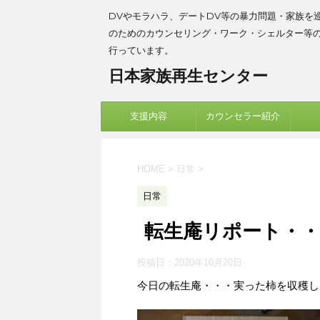
DVやモラハラ、デートDV等の暴力問題・家族を
のためのカウンセリング・ワーク・シェルター等
行っています。
日本家族再生センター
支援内容
カウンセラー紹介
HOME
>
日常
>
日常
転生庵リポート・・
投稿日：
2020年10月20日
今日の転生庵・・・実った柿を収穫し