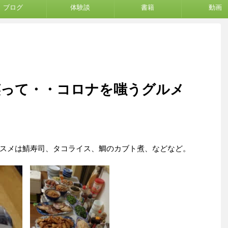
ブログ
体験談
書籍
動画
笑って・・コロナを嗤うグルメ
スメは鯖寿司、タコライス、鯛のカブト煮、などなど。