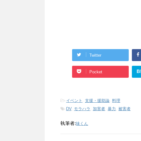
Twitter
B
Pocket
-
イベント
,
支援・援助論
,
料理
-
DV
,
モラハラ
,
加害者
,
暴力
,
被害者
執筆者:
味くん