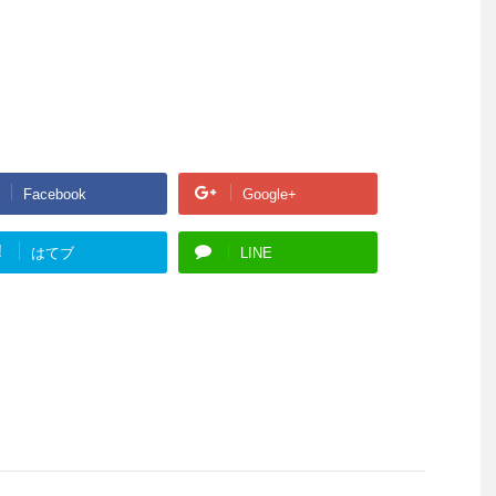
Facebook
Google+
!
はてブ
LINE