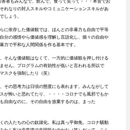
加害者もみんなで、飲んで、食って笑って・・・本音でお
それなりの対人スキルやコミュニケーションスキルがあ
でしょう。
らに依存した価値観では、ほんとの非暴力も自由で平等
自分の感情やら価値感を理解し言語化し、個々の自由や
暴力で平和な人間関係を作る基本です。
、そんな価値観はなくて、一方的に価値観を押し付ける
ません。プログラムの有効性が低いと言われる所以で
マスクを強制したり（笑）
、その思考力は日頃の態度にも表れます。みんながして
スが怖いと恐れてたり、・・・・コロナでも風邪でもか
も自由なのに、その自由を放棄するのは、まった
くの人たちの心の奴隷化。私は真っ平御免。コロナ騒動
みたら私は非常識で非国民なのかな（笑）だって、こん