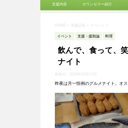
支援内容
カウンセラー紹介
HOME
>
支援記録
>
イベント
>
イベント
支援・援助論
料理
飲んで、食って、
ナイト
投稿日：
2020年10月17日
昨夜は月一恒例のグルメナイト。オス