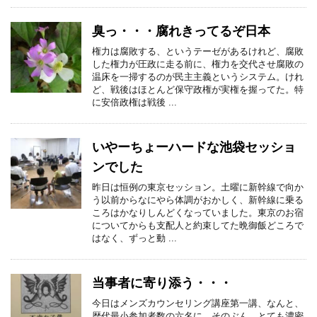
臭っ・・・腐れきってるぞ日本
権力は腐敗する、というテーゼがあるけれど、腐敗
した権力が圧政に走る前に、権力を交代させ腐敗の
温床を一掃するのが民主主義というシステム。けれ
ど、戦後はほとんど保守政権が実権を握ってた。特
に安倍政権は戦後 ...
いやーちょーハードな池袋セッショ
ンでした
昨日は恒例の東京セッション。土曜に新幹線で向か
う以前からなにやら体調がおかしく、新幹線に乗る
ころはかなりしんどくなっていました。東京のお宿
についてからも支配人と約束してた晩御飯どころで
はなく、ずっと動 ...
当事者に寄り添う・・・
今日はメンズカウンセリング講座第一講、なんと、
歴代最小参加者数の六名に。そのぶん、とても濃密