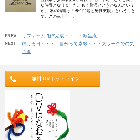
な時間となりました。もう贅沢というかなんという
か。 私の講義は「男性問題と男性支援」ということ
で、この三十年 ...
PREV
リフォームほぼ完成・・・・転生庵
NEXT
輝ける日・・・・自分って素敵・・・女ワークでの気
づき
無料 DVホットライン