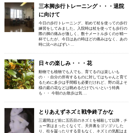
三本脚歩行トレーニング・・・退院
に向けて
今日の歩行トレーニング、初めて杖を使っての歩行
練習をしてみました。入院時は杖を使っても歩行の
際の脚の痛みが激しく、数十メートル歩くのが精一
杯でしたが、今日はあの時ほどの痛みはなく、あの
時に比べればずい ...
日々の楽しみ・・・花
動物でも植物でも人でも、育てるのは楽しいも
の・・自分の所有するものに対してはちゃんと育て
るために多少は手間暇も必要だけれど、野の花よそ
様の庭の花などは眺めるだけでいいという特典
も・・ 今朝のお散歩は気 ...
とりあえずネズミ戦争終了かな
三週間ほど前に五匹目のネズミを補殺して以降，チ
ュー害はまったくなくて、天井裏をゴソゴソした
り、柱を齧ったりする音もなく、ネズミの気配はま