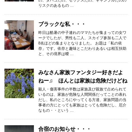
の、タバコだの、セックスだの、ギャンブルだのの
リスクのあるもの ...
ブラックな私・・・
昨日は酷暑の中子連れのママたちが集まっての女ワ
ークでしたが、男性も二人、スカイプ参加も二人で
8名ほどの集まりとなりました。 お題は「私の依
存」です。依存と趣味とこだわりあるいは相互扶助
と、その境界は曖 ...
みなさん家族ファンタジー好きだよ
ねー♫ ほんとは家族は危険だけどね
殺人・傷害事件の半数は家族及び親族で占められて
いるのは、家族が危険な人間関係だってことの表れ
だし、私のところにやってくる方達、家族問題の当
事者の方にとっても家族はとっても危険だし、厄介
なもの・・という ...
合宿のお知らせ・・・