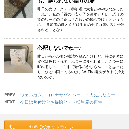
も、縛られない語りの場
昨日の女ワーク・・参加者は六名とやや少なかった
けれど、私の「親の不安が子を潰す」という語りの
後のワークのお題は「こわいの飛んでけ」というも
の。 参加者のほとんどは生育の中で力無い親に受容
されることなく ...
心配しないでねー♪
昨日からホルモン療法を始めたけれど、特に身体に
変化は感じられず、ふつーに食べれるし、ふつーに
眠れるし・・・これで治るのかしらん・・と思った
り。ひとつ困ってるのは、Wi-Fiの電波がうまく拾え
ないのか、 ...
PREV
ウェルカム、コロナサバイバー・・大丈夫だよー
NEXT
今日は片付けとお掃除と・・転生庵の再生
無料 DVホットライン