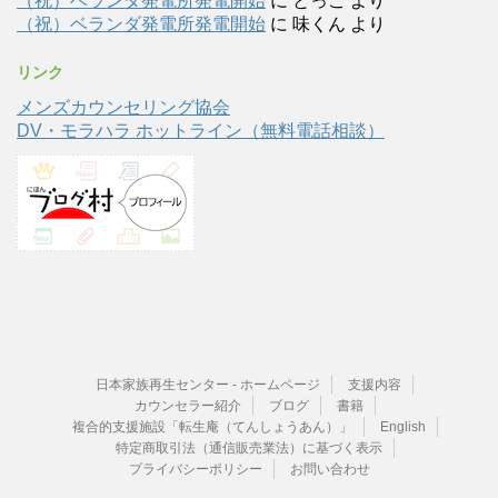
（祝）ベランダ発電所発電開始
に
とっこ
より
（祝）ベランダ発電所発電開始
に
味くん
より
リンク
メンズカウンセリング協会
DV・モラハラ ホットライン（無料電話相談）
日本家族再生センター - ホームページ
支援内容
カウンセラー紹介
ブログ
書籍
複合的支援施設「転生庵（てんしょうあん）」
English
特定商取引法（通信販売業法）に基づく表示
プライバシーポリシー
お問い合わせ