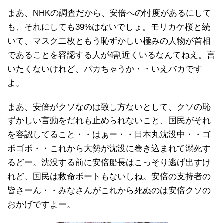
まあ、NHKの調査だから、安倍への忖度があるにして
も、それにしても39%はないでしょ。モリカケ桜と続
いて、マスク二枚ともう恥ずかしい極みの人物が首相
であることを容認する人が4割近くいるなんてねえ。言
いたくないけれど、バカちゃうか・・いえバカです
よ。
まあ、安倍がクソなのは致し方ないとして、クソの恥
ずかしい言動をだれも止められないこと、国民がそれ
を容認してること・・はぁー・・日本丸沈没中・・ゴ
ボゴボ・・これから大勢が沈没に巻き込まれて溺死す
るどー。沈没する前に安倍船長はこっそり逃げ出すけ
れど、国民は救命ボートもないしね。安倍の支持者の
皆さーん・・みなさんがこれから死ぬのは安倍クソの
おかげですよー。