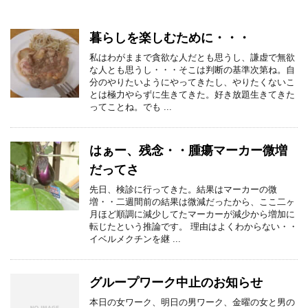
暮らしを楽しむために・・・
私はわがままで貪欲な人だとも思うし、謙虚で無欲
な人とも思うし・・・そこは判断の基準次第ね。自
分のやりたいようにやってきたし、やりたくないこ
とは極力やらずに生きてきた。好き放題生きてきた
ってことね。でも ...
はぁー、残念・・腫瘍マーカー微増
だってさ
先日、検診に行ってきた。結果はマーカーの微
増・・二週間前の結果は微減だったから、ここ二ヶ
月ほど順調に減少してたマーカーが減少から増加に
転じたという推論です。 理由はよくわからない・・
イベルメクチンを継 ...
グループワーク中止のお知らせ
本日の女ワーク、明日の男ワーク、金曜の女と男の