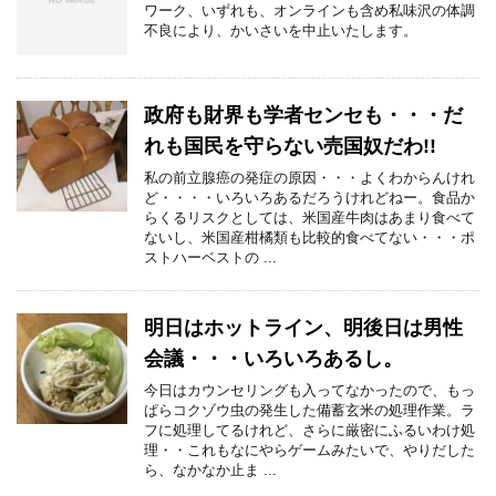
ワーク、いずれも、オンラインも含め私味沢の体調
不良により、かいさいを中止いたします。
政府も財界も学者センセも・・・だ
れも国民を守らない売国奴だわ!!
私の前立腺癌の発症の原因・・・よくわからんけれ
ど・・・・いろいろあるだろうけれどねー。食品か
らくるリスクとしては、米国産牛肉はあまり食べて
ないし、米国産柑橘類も比較的食べてない・・・ポ
ストハーベストの ...
明日はホットライン、明後日は男性
会議・・・いろいろあるし。
今日はカウンセリングも入ってなかったので、もっ
ぱらコクゾウ虫の発生した備蓄玄米の処理作業。ラ
フに処理してるけれど、さらに厳密にふるいわけ処
理・・これもなにやらゲームみたいで、やりだした
ら、なかなか止ま ...