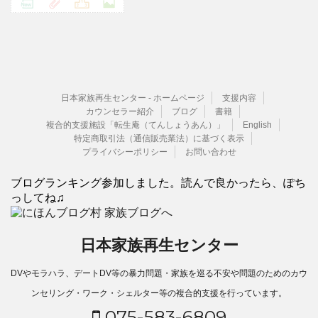
日本家族再生センター - ホームページ
支援内容
カウンセラー紹介
ブログ
書籍
複合的支援施設「転生庵（てんしょうあん）」
English
特定商取引法（通信販売業法）に基づく表示
プライバシーポリシー
お問い合わせ
ブログランキング参加しました。読んで良かったら、ぽち
っしてね♫
日本家族再生センター
DVやモラハラ、デートDV等の暴力問題・家族を巡る不安や問題のためのカウ
ンセリング・ワーク・シェルター等の複合的支援を行っています。
075-583-6809