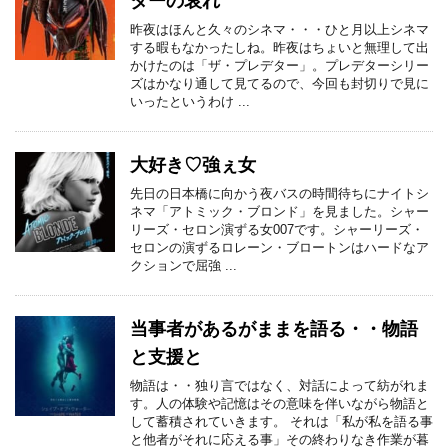
ターの哀れ
昨夜はほんと久々のシネマ・・・ひと月以上シネマ
する暇もなかったしね。昨夜はちょいと無理して出
かけたのは「ザ・プレデター」。プレデターシリー
ズはかなり通して見てるので、今回も封切りで見に
いったというわけ ...
大好き♡強ぇ女
先日の日本橋に向かう夜バスの時間待ちにナイトシ
ネマ「アトミック・ブロンド」を見ました。シャー
リーズ・セロン演ずる女007です。シャーリーズ・
セロンの演ずるロレーン・ブロートンはハードなア
クションで屈強 ...
当事者があるがままを語る・・物語
と支援と
物語は・・独り言ではなく、対話によって紡がれま
す。人の体験や記憶はその意味を伴いながら物語と
して蓄積されていきます。 それは「私が私を語る事
と他者がそれに応える事」その終わりなき作業が暮