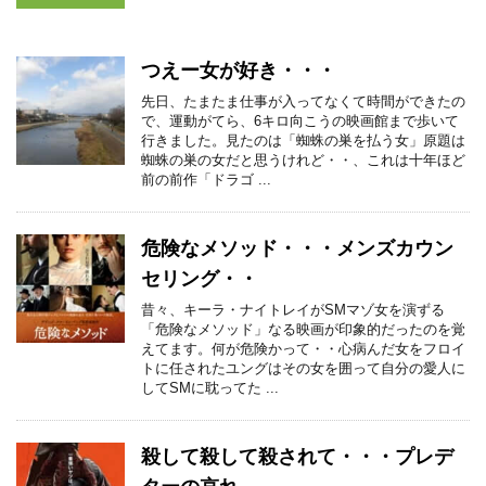
つえー女が好き・・・
先日、たまたま仕事が入ってなくて時間ができたの
で、運動がてら、6キロ向こうの映画館まで歩いて
行きました。見たのは「蜘蛛の巣を払う女」原題は
蜘蛛の巣の女だと思うけれど・・、これは十年ほど
前の前作「ドラゴ ...
危険なメソッド・・・メンズカウン
セリング・・
昔々、キーラ・ナイトレイがSMマゾ女を演ずる
「危険なメソッド」なる映画が印象的だったのを覚
えてます。何が危険かって・・心病んだ女をフロイ
トに任されたユングはその女を囲って自分の愛人に
してSMに耽ってた ...
殺して殺して殺されて・・・プレデ