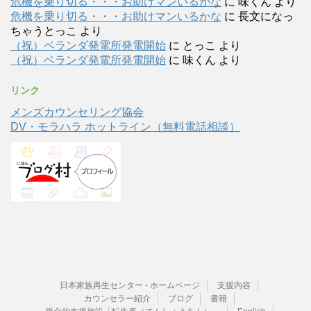
危機を乗り切る・・・お助けマンいるかな
に
味くん
より
危機を乗り切る・・・お助けマンいるかな
に
長文になっ
ちゃうとっこ
より
（祝）ベランダ発電所発電開始
に
とっこ
より
（祝）ベランダ発電所発電開始
に
味くん
より
リンク
メンズカウンセリング協会
DV・モラハラ ホットライン（無料電話相談）
日本家族再生センター - ホームページ
支援内容
カウンセラー紹介
ブログ
書籍