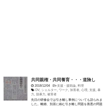
共同親権・共同養育・・・道険し
2018/12/04
-
支援・援助論
,
料理
DV
,
シェルター
,
ワーク
,
加害者
,
心理
,
支援
,
暴
力
,
脱暴力
,
被害者
先日の研修会では引き離し事例についても語られま
した。離婚、別居に絡む引き離し問題を善悪の問題