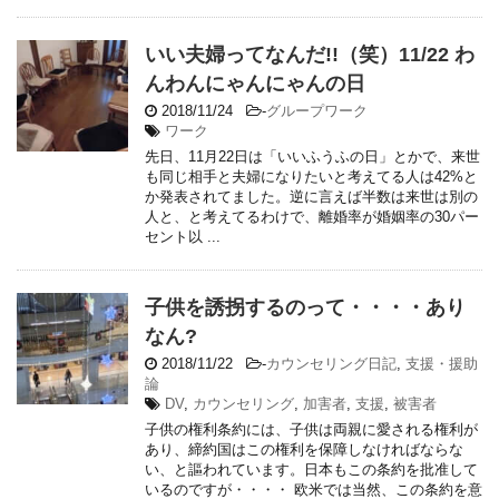
いい夫婦ってなんだ!!（笑）11/22 わ
んわんにゃんにゃんの日
2018/11/24
-
グループワーク
ワーク
先日、11月22日は「いいふうふの日」とかで、来世
も同じ相手と夫婦になりたいと考えてる人は42%と
か発表されてました。逆に言えば半数は来世は別の
人と、と考えてるわけで、離婚率が婚姻率の30パー
セント以 ...
子供を誘拐するのって・・・・あり
なん?
2018/11/22
-
カウンセリング日記
,
支援・援助
論
DV
,
カウンセリング
,
加害者
,
支援
,
被害者
子供の権利条約には、子供は両親に愛される権利が
あり、締約国はこの権利を保障しなければならな
い、と謳われています。日本もこの条約を批准して
いるのですが・・・・ 欧米では当然、この条約を意