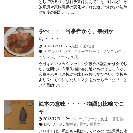
として語るうちは解決策は見えてこないけれど、家
族形態や家族意識の変化やそれに追いつけない法律
や制度の問題とし ...
学べ・・・当事者から、事例か
ら・・・
2018/12/03
-
支援・援助論
カウンセリング
,
グループワーク
,
メンズカウン
セリング
,
ワーク
,
支援
今日はメンズカウンセリング協会の認証研修会でし
た。世間でいう事例検討会に近いものでしょうか。
会員それそれの援助実践を報告し学び合い、支援を
より良いものにしたりリスクを分かち合ったり、と
いう目的です。 ...
絵本の意味・・・・物語は比喩でこ
そ
2018/12/01
-
グループワーク
,
支援・援助論
DV
,
ワーク
,
加害者
,
暴力
,
脱暴力
フロイトは、私たちを動かしているのは無意識に潜