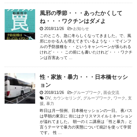
風邪の季節・・・あったかくして
ね・・・ワクチンはダメよ
2018/11/26
-
お知らせ
このところ、急に冬らしくなってきました。で、風
邪にかかる人も増えてきているような・・でインフ
ルの予防接種を・・というキャンペーンが張られる
けれど・・・ この前にも書いたけれど・・・ワクチ
ンは百害あって ...
性・家族・暴力・・・日本橋セッシ
ョン
2018/11/26
-
グループワーク
,
面会交流
DV
,
カウンセリング
,
グループワーク
,
ワーク
,
支
援
,
暴力
昨日は月一恒例、日本橋セッションの一日。 夜バス
は早朝の東京に 街にはクリスマスイルミネーション
が溢れてました。 朝一のミニ講座は「性と暴力」と
言うテーマで暴力の実態について統計を使って学習
です。 性 ...