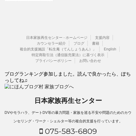
日本家族再生センター - ホームページ
支援内容
カウンセラー紹介
ブログ
書籍
複合的支援施設「転生庵（てんしょうあん）」
English
特定商取引法（通信販売業法）に基づく表示
プライバシーポリシー
お問い合わせ
ブログランキング参加しました。読んで良かったら、ぽち
っしてね♫
日本家族再生センター
DVやモラハラ、デートDV等の暴力問題・家族を巡る不安や問題のためのカウ
ンセリング・ワーク・シェルター等の複合的支援を行っています。
075-583-6809