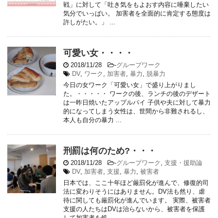
戦」に対して「吐き気をもよおす内容に唾棄したい
気分でいっぱい。 加害者を全面的に肯定する態度は
許しがたい。」 ...
可愛い女・・・・
2018/11/28
-
グループワーク
DV
,
ワーク
,
加害者
,
暴力
,
脱暴力
今日の女ワーク「可愛い女」で盛り上がりまし
た。・・・・・ ワークの後、ランチの後のデザート
は一昨日焼いたアップルパイ 子供や夫に対して暴力
的になってしまう女性は、世間から非難されるし、
本人も自分の暴力 ...
刑罰は何のため?・・・
2018/11/28
-
グループワーク
,
支援・援助論
DV
,
加害者
,
支援
,
暴力
,
被害者
日本では、ここ十年ほど厳罰化が進んで、修復的司
法に変わりそうにはありません。DV法も然り、虐
待に関しても厳罰化が進んでいます。 実際、被害者
支援の人たちはDVは治らないから、被害者を保護
して加害者を処 ...