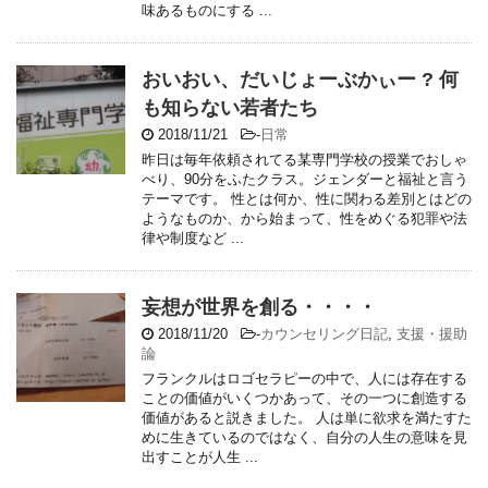
味あるものにする ...
おいおい、だいじょーぶかぃー ? 何
も知らない若者たち
2018/11/21
-
日常
昨日は毎年依頼されてる某専門学校の授業でおしゃ
べり、90分をふたクラス。ジェンダーと福祉と言う
テーマです。 性とは何か、性に関わる差別とはどの
ようなものか、から始まって、性をめぐる犯罪や法
律や制度など ...
妄想が世界を創る・・・・
2018/11/20
-
カウンセリング日記
,
支援・援助
論
フランクルはロゴセラピーの中で、人には存在する
ことの価値がいくつかあって、その一つに創造する
価値があると説きました。 人は単に欲求を満たすた
めに生きているのではなく、自分の人生の意味を見
出すことが人生 ...