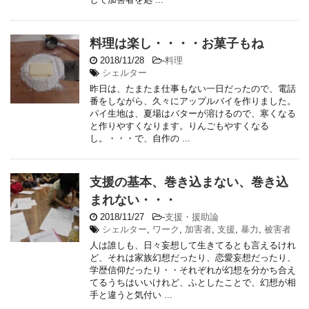
料理は楽し・・・・お菓子もね
2018/11/28
-
料理
シェルター
昨日は、たまたま仕事もない一日だったので、電話
番をしながら、久々にアップルバイを作りました。
パイ生地は、夏場はバターが溶けるので、寒くなる
と作りやすくなります。りんごもやすくなる
し。・・・で、自作の ...
支援の基本、巻き込まない、巻き込
まれない・・・
2018/11/27
-
支援・援助論
シェルター
,
ワーク
,
加害者
,
支援
,
暴力
,
被害者
人は誰しも、日々妄想して生きてるとも言えるけれ
ど、それは家族幻想だったり、恋愛妄想だったり、
学歴信仰だったり・・それぞれが幻想を分かち合え
てるうちはいいけれど、ふとしたことで、幻想が相
手と違うと気付い ...