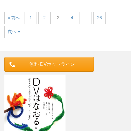
« 前へ
1
2
3
4
…
26
次へ »
無料 DVホットライン