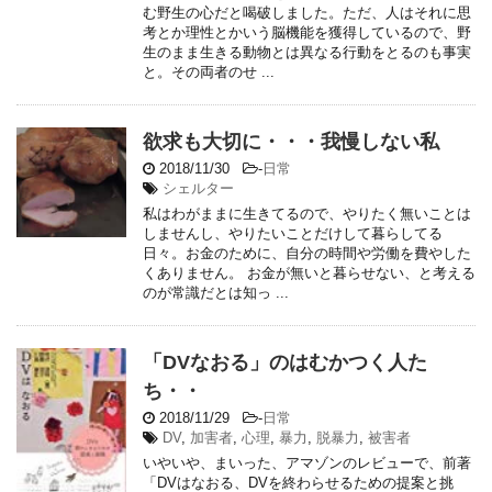
む野生の心だと喝破しました。ただ、人はそれに思
考とか理性とかいう脳機能を獲得しているので、野
生のまま生きる動物とは異なる行動をとるのも事実
と。その両者のせ ...
欲求も大切に・・・我慢しない私
2018/11/30
-
日常
シェルター
私はわがままに生きてるので、やりたく無いことは
しませんし、やりたいことだけして暮らしてる
日々。お金のために、自分の時間や労働を費やした
くありません。 お金が無いと暮らせない、と考える
のが常識だとは知っ ...
「DVなおる」のはむかつく人た
ち・・
2018/11/29
-
日常
DV
,
加害者
,
心理
,
暴力
,
脱暴力
,
被害者
いやいや、まいった、アマゾンのレビューで、前著
「DVはなおる、DVを終わらせるための提案と挑