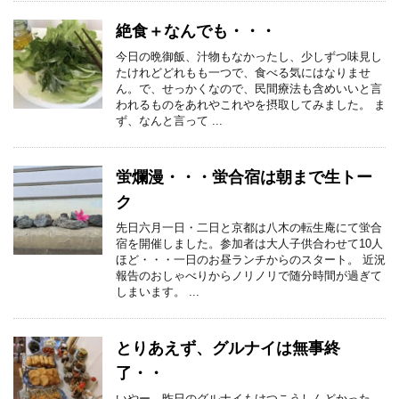
絶食＋なんでも・・・
今日の晩御飯、汁物もなかったし、少しずつ味見し
たけれどどれもも一つで、食べる気にはなりませ
ん。で、せっかくなので、民間療法も含めいいと言
われるものをあれやこれやを摂取してみました。 ま
ず、なんと言って ...
蛍爛漫・・・蛍合宿は朝まで生トー
ク
先日六月一日・二日と京都は八木の転生庵にて蛍合
宿を開催しました。参加者は大人子供合わせて10人
ほど・・・一日のお昼ランチからのスタート。 近況
報告のおしゃべりからノリノリで随分時間が過ぎて
しまいます。 ...
とりあえず、グルナイは無事終
了・・
いやー、昨日のグルナイもけつこうしんどかった