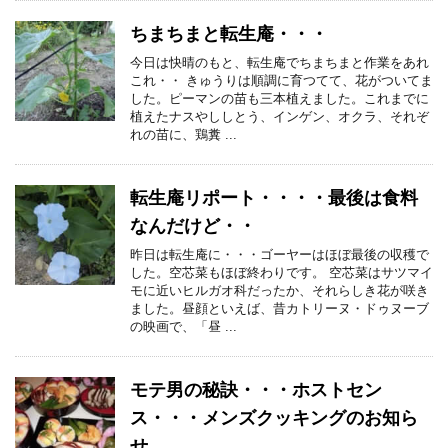
ちまちまと転生庵・・・
今日は快晴のもと、転生庵でちまちまと作業をあれ
これ・・ きゅうりは順調に育つてて、花がついてま
した。ピーマンの苗も三本植えました。これまでに
植えたナスやししとう、インゲン、オクラ、それぞ
れの苗に、鶏糞 ...
転生庵リポート・・・・最後は食料
なんだけど・・
昨日は転生庵に・・・ゴーヤーはほぼ最後の収穫で
した。空芯菜もほぼ終わりです。 空芯菜はサツマイ
モに近いヒルガオ科だったか、それらしき花が咲き
ました。昼顔といえば、昔カトリーヌ・ドゥヌーブ
の映画で、「昼 ...
モテ男の秘訣・・・ホストセン
ス・・・メンズクッキングのお知ら
せ