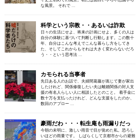
な風景。 それで ...
科学という宗教・・あるいは詐欺
日々の生活にせよ、将来の計画にせよ、多くの人は
自分の体験に基づいて判断し行動します。この数十
年、自分はこんな考えでこんな暮らし方をしてき
た、そしてこれからもそれは大きく変わらないだろ
う・・という思考法 ...
カモられる当事者
先日ある人のお話で、夫婦間葛藤が嵩じて妻が家出
したけれど、関係修復したい夫は離婚関係の対人支
援の有名人らしい人に相談したとのこと。 着手金に
数十万を支払ったけれど、どんな支援をしたのか、
数回のアプロー ...
豪雨だわ・・・転生庵も雨漏りだっ
今朝の未明に、激しい雨音で目が覚めた私。恐ろし
いほどの雨量です。 しばらくして京都市からの避難