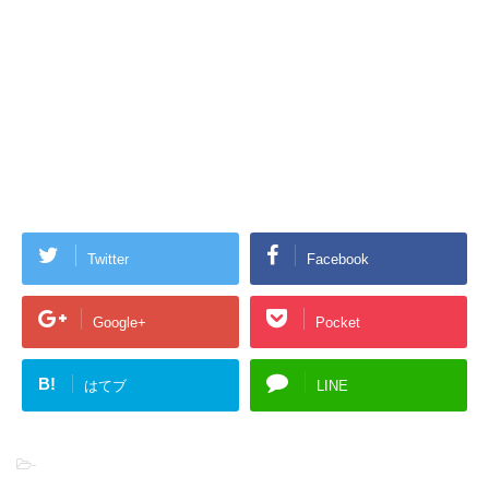
Twitter
Facebook
Google+
Pocket
B!
はてブ
LINE
-