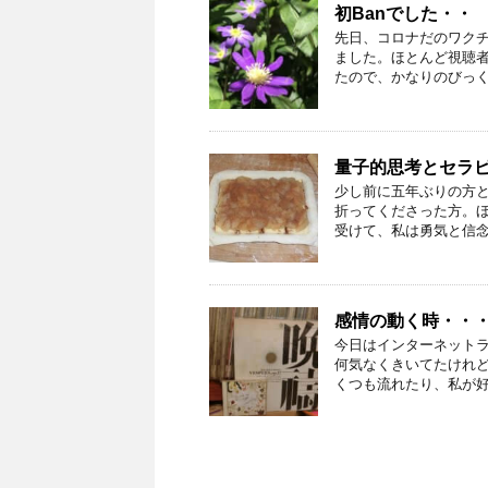
初Banでした・・
先日、コロナだのワク
ました。ほとんど視聴者
たので、かなりのびっくり
量子的思考とセラ
少し前に五年ぶりの方
折ってくださった方。
受けて、私は勇気と信念を
感情の動く時・・
今日はインターネット
何気なくきいてたけれ
くつも流れたり、私が好き