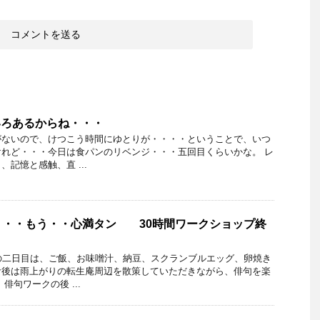
ろいろあるからね・・・
がないので、けつこう時間にゆとりが・・・・ということで、いつ
れど・・・今日は食パンのリベンジ・・・五回目くらいかな。 レ
記憶と感触、直 ...
・・・もう・・心満タン 30時間ワークショップ終
の二日目は、ご飯、お味噌汁、納豆、スクランブルエッグ、卵焼き
食後は雨上がりの転生庵周辺を散策していただきながら、俳句を楽
俳句ワークの後 ...